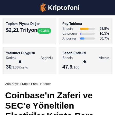
Toplam Piyasa Değeri
Pay Tablosu
Bitcoin
58,9%
$2,21 Trilyon
+0.38%
Ethereum
10,5%
Altcoinler
30,7%
KRİPTO PARA HABERLERİ
Facebook
BİTCOİN HABERLERİ
Yatırımcı Duygusu
Sezon Endeksi
Korkak
Açgözlü
Bitcoin
Altcoin
ALTCOİN HABERLERİ
30
47.9
/100
Korku
/100
AKADEMİ
Instagram
SÖZLÜK
Ana Sayfa
›
Kripto Para Haberleri
Coinbase’ın Zaferi ve
Youtube
SEC’e Yöneltilen
TikTok