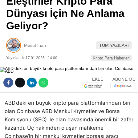
Eleştiriler Kripto Para
Pinterest
Dünyası İçin Ne Anlama
Geliyor?
LinkedIn
Telegram
Mesut İnan
TÜM YAZILARI
Yayınlandı: 17.01.2025 - 14:00
Kripto Para Haberleri
EKLE
ABONE OL
ABD’deki en büyük kripto para platformlarından biri
olan Coinbase ABD Menkul Kıymetler ve Borsa
Komisyonu (SEC) ile olan davasında önemli bir zafer
kazandı. Üç hakimden oluşan mahkeme
Coinbase’in bir menkul kıymetler borsası aracı