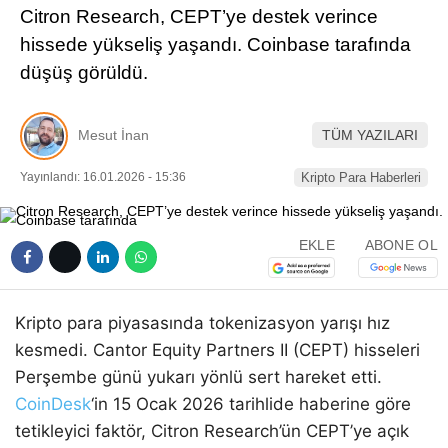
Citron Research, CEPT’ye destek verince
Pinterest
hissede yükseliş yaşandı. Coinbase tarafında
düşüş görüldü.
LinkedIn
Mesut İnan
TÜM YAZILARI
Telegram
Yayınlandı: 16.01.2026 - 15:36
Kripto Para Haberleri
EKLE
ABONE OL
Kripto para piyasasında tokenizasyon yarışı hız
kesmedi. Cantor Equity Partners II (CEPT) hisseleri
Perşembe günü yukarı yönlü sert hareket etti.
CoinDesk
‘in 15 Ocak 2026 tarihlide haberine göre
tetikleyici faktör, Citron Research’ün CEPT’ye açık