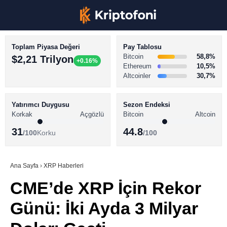
Toplam Piyasa Değeri
Pay Tablosu
Bitcoin
58,8%
$2,21 Trilyon
+0.16%
Ethereum
10,5%
Altcoinler
30,7%
KRİPTO PARA HABERLERİ
Facebook
BİTCOİN HABERLERİ
Yatırımcı Duygusu
Sezon Endeksi
Korkak
Açgözlü
Bitcoin
Altcoin
ALTCOİN HABERLERİ
31
44.8
/100
Korku
/100
AKADEMİ
Instagram
SÖZLÜK
Ana Sayfa
›
XRP Haberleri
CME’de XRP İçin Rekor
Youtube
Günü: İki Ayda 3 Milyar
TikTok