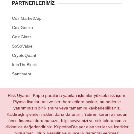
PARTNERLERIMIZ
CoinMarketCap
CoinGecko
CoinGlass
SoSoValue
CryptoQuant
IntoTheBlock
Santiment
Risk Uyarısı: Kripto paralarla yapılan işlemler yüksek risk içerir.
Piyasa fiyatları ani ve sert hareketlere açıktır; bu nedenle
yatırımınızın bir kısmını veya tamamını kaybedebilirsiniz.
Kaldıraçlı işlemler riskleri daha da artırır. Yatırım kararı almadan
önce finansal durumunuzu, bilgi seviyenizi ve risk toleransınızı
dikkatlice değerlendiriniz. Kriptofoni’de yer alan veriler ve içerikler
bilgi amaçlı olup, kesinlik ve güncellik garantisi verilmez.