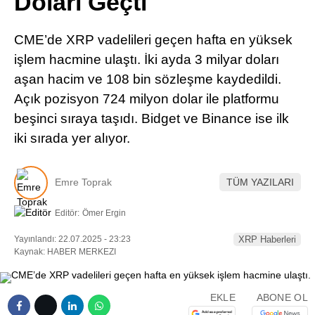
Doları Geçti
Pinterest
CME’de XRP vadelileri geçen hafta en yüksek
LinkedIn
işlem hacmine ulaştı. İki ayda 3 milyar doları
aşan hacim ve 108 bin sözleşme kaydedildi.
Telegram
Açık pozisyon 724 milyon dolar ile platformu
beşinci sıraya taşıdı. Bidget ve Binance ise ilk
iki sırada yer alıyor.
Emre Toprak
TÜM YAZILARI
Editör:
Ömer Ergin
Yayınlandı: 22.07.2025 - 23:23
XRP Haberleri
Kaynak: HABER MERKEZI
EKLE
ABONE OL