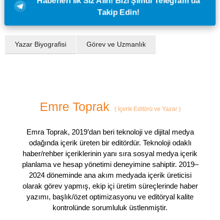
Haberleri İlk Siz Alın! Bizi Şimdi Telegram'da
Takip Edin!
Yazar Biyografisi
Görev ve Uzmanlık
Emre Toprak
(
İçerik Editörü ve Yazar
)
Emra Toprak, 2019’dan beri teknoloji ve dijital medya
odağında içerik üreten bir editördür. Teknoloji odaklı
haber/rehber içeriklerinin yanı sıra sosyal medya içerik
planlama ve hesap yönetimi deneyimine sahiptir. 2019–
2024 döneminde ana akım medyada içerik üreticisi
olarak görev yapmış, ekip içi üretim süreçlerinde haber
yazımı, başlık/özet optimizasyonu ve editöryal kalite
kontrolünde sorumluluk üstlenmiştir.