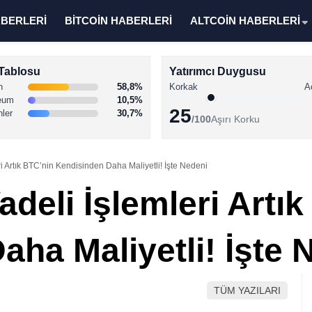
ABERLERİ
BİTCOİN HABERLERİ
ALTCOİN HABERLERİ
Tablosu
Yatırımcı Duygusu
n
58,8%
Korkak
A
eum
10,5%
25
nler
30,7%
/100
Aşırı Korku
i Artık BTC’nin Kendisinden Daha Maliyetli! İşte Nedeni
deli İşlemleri Artı
ha Maliyetli! İşte 
TÜM YAZILARI