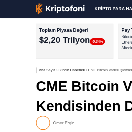
KRİPTO PARA H
Toplam Piyasa Değeri
Pay 
Bitcoi
$2,20 Trilyon
-0.34%
Ether
Altcoi
Ana Sayfa
›
Bitcoin Haberleri
›
CME Bitcoin Vadeli İşlemler
CME Bitcoin Va
Kendisinden Da
Ömer Ergin