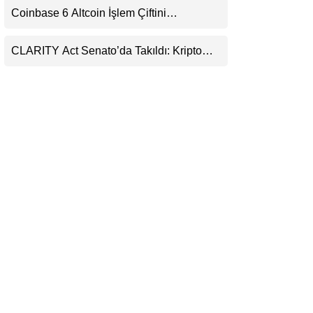
Coinbase 6 Altcoin İşlem Çiftini
LinkedIn
Durduracak
CLARITY Act Senato’da Takıldı: Kripto
Telegram
Para Piyasası 2027’yi Fiyatlıyor