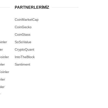
PARTNERLERIMIZ
CoinMarketCap
CoinGecko
CoinGlass
inler
SoSoValue
er
CryptoQuant
oinler
IntoTheBlock
ler
Santiment
oinler
nler
ler
r