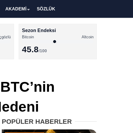
AKADEMİ
SÖZLÜK
Sezon Endeksi
çgözlü
Bitcoin
Altcoin
45.8
/100
Kripto Para Haberleri
Bitcoin Haberleri
k BTC’nin
Altcoin Haberleri
Ethereum Haberleri
Nedeni
Solana Haberleri
POPÜLER HABERLER
XRP Haberleri
Memecoin Haberleri