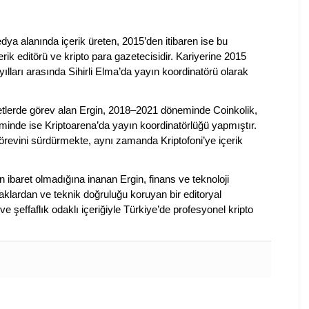
dya alanında içerik üreten, 2015’den itibaren ise bu
erik editörü ve kripto para gazetecisidir. Kariyerine 2015
ılları arasında Sihirli Elma’da yayın koordinatörü olarak
rketlerde görev alan Ergin, 2018–2021 döneminde Coinkolik,
nde ise Kriptoarena’da yayın koordinatörlüğü yapmıştır.
evini sürdürmekte, aynı zamanda Kriptofoni’ye içerik
en ibaret olmadığına inanan Ergin, finans ve teknoloji
klardan ve teknik doğruluğu koruyan bir editoryal
ve şeffaflık odaklı içeriğiyle Türkiye’de profesyonel kripto