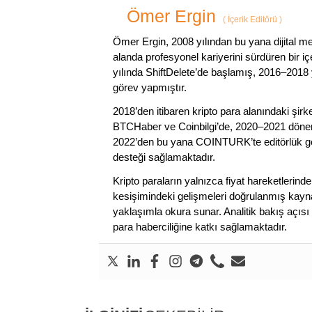
Ömer Ergin
(
İçerik Editörü
)
Ömer Ergin, 2008 yılından bu yana dijital me
alanda profesyonel kariyerini sürdüren bir iç
yılında ShiftDelete’de başlamış, 2016–2018 y
görev yapmıştır.
2018’den itibaren kripto para alanındaki şi
BTCHaber ve Coinbilgi’de, 2020–2021 dönemi
2022’den bu yana COINTURK’te editörlük gör
desteği sağlamaktadır.
Kripto paraların yalnızca fiyat hareketlerind
kesişimindeki gelişmeleri doğrulanmış kayna
yaklaşımla okura sunar. Analitik bakış açısı 
para haberciliğine katkı sağlamaktadır.