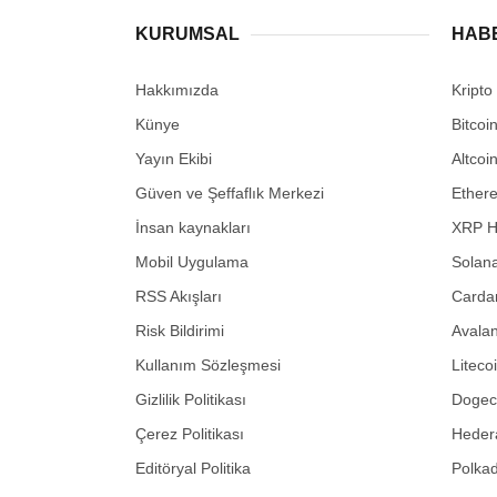
KURUMSAL
HAB
Hakkımızda
Kripto
Künye
Bitcoi
Yayın Ekibi
Altcoi
Güven ve Şeffaflık Merkezi
Ether
İnsan kaynakları
XRP H
Mobil Uygulama
Solana
RSS Akışları
Carda
Risk Bildirimi
Avalan
Kullanım Sözleşmesi
Liteco
Gizlilik Politikası
Dogeco
Çerez Politikası
Hedera
Editöryal Politika
Polkad