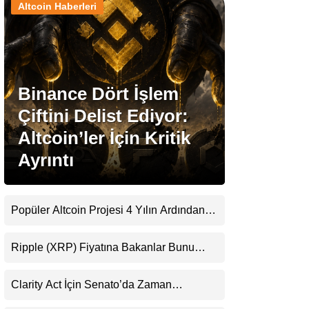
Altcoin Haberleri
Stablecoin Haberleri
Binance Dört İşlem
Facebook
Çiftini Delist Ediyor:
Altcoin’ler İçin Kritik
Ayrıntı
Instagram
Youtube
Popüler Altcoin Projesi 4 Yılın Ardından
Kapanıyor: Kullanıcılara 21 Ağustos
Uyarısı
TikTok
Ripple (XRP) Fiyatına Bakanlar Bunu
Kaçırıyor: Evernorth’tan Dikkat Çeken
Uyarı
Pinterest
Clarity Act İçin Senato’da Zaman
Daralıyor