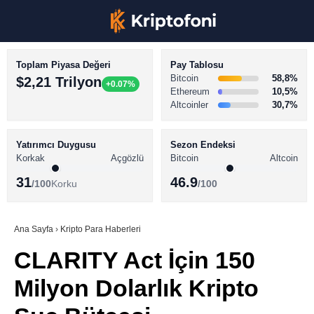
Toplam Piyasa Değeri
Pay Tablosu
Bitcoin
58,8%
$2,21 Trilyon
+0.07%
Ethereum
10,5%
Altcoinler
30,7%
KRİPTO PARA HABERLERİ
Facebook
BİTCOİN HABERLERİ
Yatırımcı Duygusu
Sezon Endeksi
Korkak
Açgözlü
Bitcoin
Altcoin
ALTCOİN HABERLERİ
31
46.9
/100
Korku
/100
AKADEMİ
Instagram
SÖZLÜK
Ana Sayfa
›
Kripto Para Haberleri
CLARITY Act İçin 150
Youtube
Milyon Dolarlık Kripto
TikTok