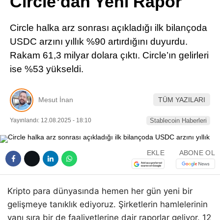
Circle’dan Yeni Rapor
Pinterest
Circle halka arz sonrası açıkladığı ilk bilançoda
LinkedIn
USDC arzını yıllık %90 artırdığını duyurdu.
Rakam 61,3 milyar dolara çıktı. Circle’ın gelirleri
Telegram
ise %53 yükseldi.
Mesut İnan
TÜM YAZILARI
Yayınlandı: 12.08.2025 - 18:10
Stablecoin Haberleri
EKLE
ABONE OL
Kripto para dünyasında hemen her gün yeni bir
gelişmeye tanıklık ediyoruz. Şirketlerin hamlelerinin
yanı sıra bir de faaliyetlerine dair raporlar geliyor. 12