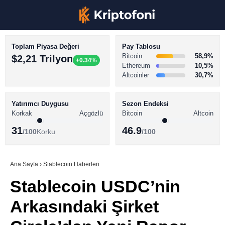
Toplam Piyasa Değeri
Pay Tablosu
Bitcoin
58,9%
$2,21 Trilyon
+0.34%
Ethereum
10,5%
Altcoinler
30,7%
KRİPTO PARA HABERLERİ
Facebook
BİTCOİN HABERLERİ
Yatırımcı Duygusu
Sezon Endeksi
Korkak
Açgözlü
Bitcoin
Altcoin
ALTCOİN HABERLERİ
31
46.9
/100
Korku
/100
AKADEMİ
Instagram
SÖZLÜK
Ana Sayfa
›
Stablecoin Haberleri
Stablecoin USDC’nin
Youtube
Arkasındaki Şirket
TikTok