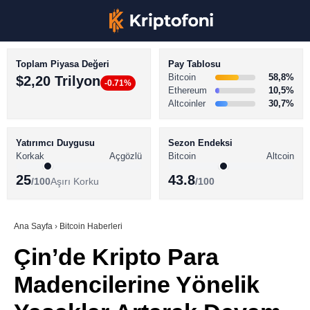
Toplam Piyasa Değeri
Pay Tablosu
Bitcoin
58,8%
$2,20 Trilyon
-0.71%
Ethereum
10,5%
Altcoinler
30,7%
KRİPTO PARA HABERLERİ
Facebook
BİTCOİN HABERLERİ
Yatırımcı Duygusu
Sezon Endeksi
Korkak
Açgözlü
Bitcoin
Altcoin
ALTCOİN HABERLERİ
25
43.8
/100
Aşırı Korku
/100
AKADEMİ
Instagram
SÖZLÜK
Ana Sayfa
›
Bitcoin Haberleri
Çin’de Kripto Para
Youtube
Madencilerine Yönelik
TikTok