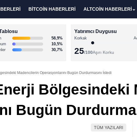
ABERLERİ
BİTCOİN HABERLERİ
ALTCOİN HABERLERİ
Tablosu
Yatırımcı Duygusu
n
58,9%
Korkak
A
eum
10,5%
25
nler
30,7%
/100
Aşırı Korku
Bölgesindeki Madencilerin Operasyonlarını Bugün Durdurmasını İstedi
 Enerji Bölgesindeki
nı Bugün Durdurmas
TÜM YAZILARI