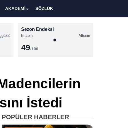
AKADEMİ
SÖZLÜK
Sezon Endeksi
çgözlü
Bitcoin
Altcoin
49
/100
Kripto Para Haberleri
Bitcoin Haberleri
 Madencilerin
Altcoin Haberleri
Ethereum Haberleri
ını İstedi
Solana Haberleri
POPÜLER HABERLER
XRP Haberleri
Memecoin Haberleri