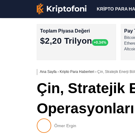
KRİPTO PARA H
Toplam Piyasa Değeri
Pay 
Bitcoi
$2,20 Trilyon
+0.34%
Ether
Altcoi
Ana Sayfa
›
Kripto Para Haberleri
›
Çin, Stratejik Enerji 
Çin, Stratejik
Operasyonları
Ömer Ergin