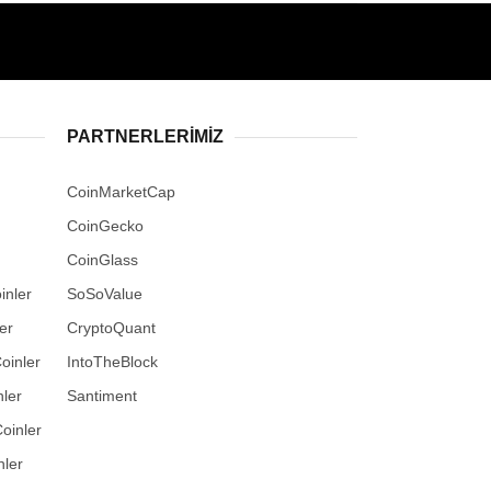
PARTNERLERIMIZ
CoinMarketCap
CoinGecko
CoinGlass
inler
SoSoValue
er
CryptoQuant
oinler
IntoTheBlock
ler
Santiment
oinler
nler