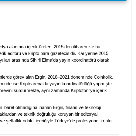
dya alanında içerik üreten, 2015’den itibaren ise bu
erik editörü ve kripto para gazetecisidir. Kariyerine 2015
ılları arasında Sihirli Elma’da yayın koordinatörü olarak
rketlerde görev alan Ergin, 2018–2021 döneminde Coinkolik,
nde ise Kriptoarena’da yayın koordinatörlüğü yapmıştır.
evini sürdürmekte, aynı zamanda Kriptofoni’ye içerik
en ibaret olmadığına inanan Ergin, finans ve teknoloji
klardan ve teknik doğruluğu koruyan bir editoryal
ve şeffaflık odaklı içeriğiyle Türkiye’de profesyonel kripto