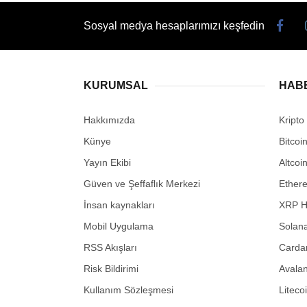
Sosyal medya hesaplarımızı keşfedin
KURUMSAL
HAB
Hakkımızda
Kripto
Künye
Bitcoi
Yayın Ekibi
Altcoi
Güven ve Şeffaflık Merkezi
Ether
İnsan kaynakları
XRP H
Mobil Uygulama
Solana
RSS Akışları
Carda
Risk Bildirimi
Avalan
Kullanım Sözleşmesi
Liteco