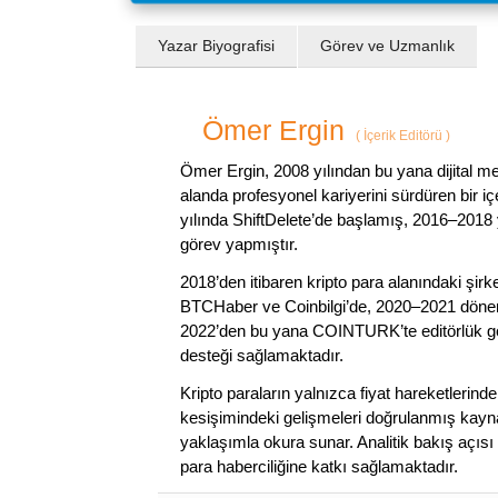
Yazar Biyografisi
Görev ve Uzmanlık
Ömer Ergin
(
İçerik Editörü
)
Ömer Ergin, 2008 yılından bu yana dijital me
alanda profesyonel kariyerini sürdüren bir iç
yılında ShiftDelete’de başlamış, 2016–2018 y
görev yapmıştır.
2018’den itibaren kripto para alanındaki şi
BTCHaber ve Coinbilgi’de, 2020–2021 dönemi
2022’den bu yana COINTURK’te editörlük gör
desteği sağlamaktadır.
Kripto paraların yalnızca fiyat hareketlerind
kesişimindeki gelişmeleri doğrulanmış kayna
yaklaşımla okura sunar. Analitik bakış açısı 
para haberciliğine katkı sağlamaktadır.