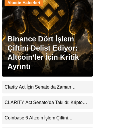
Altcoin Haberleri
Stablecoin Haberleri
Binance Dört İşlem
Facebook
Çiftini Delist Ediyor:
Altcoin’ler İçin Kritik
Ayrıntı
Instagram
Youtube
Clarity Act İçin Senato’da Zaman
Daralıyor
TikTok
CLARITY Act Senato’da Takıldı: Kripto
Para Piyasası 2027’yi Fiyatlıyor
Pinterest
Coinbase 6 Altcoin İşlem Çiftini
Durduracak