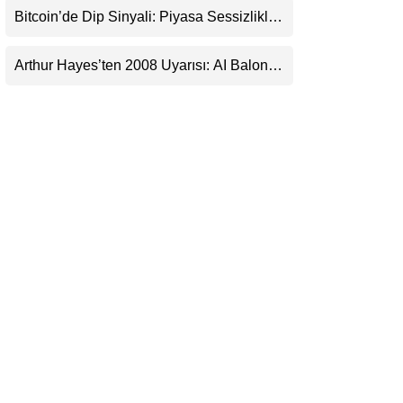
Bitcoin’de Dip Sinyali: Piyasa Sessizlikle
LinkedIn
Sıkışıyor
Arthur Hayes’ten 2008 Uyarısı: AI Balonu
Telegram
Bitcoin’i Nasıl Besleyebilir?