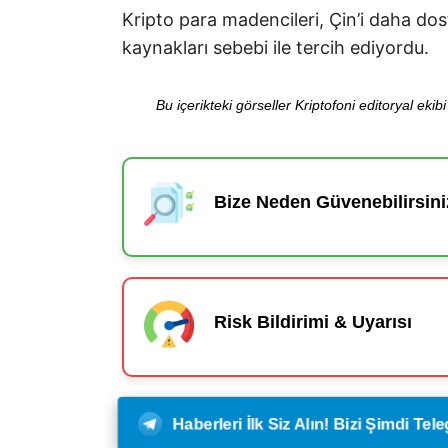
Kripto para madencileri, Çin’i daha do
kaynakları sebebi ile tercih ediyordu.
Bu içerikteki görseller Kriptofoni editoryal ek
Bize Neden Güvenebilirsini
Risk Bildirimi & Uyarısı
Haberleri İlk Siz Alın! Bizi Şimdi Te