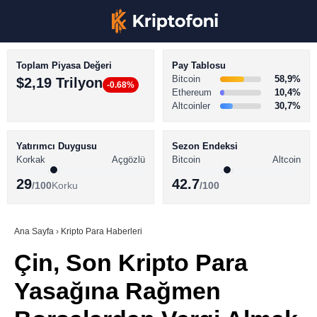
Toplam Piyasa Değeri
Pay Tablosu
Bitcoin
58,9%
$2,19 Trilyon
-0.68%
Ethereum
10,4%
Altcoinler
30,7%
KRİPTO PARA HABERLERİ
Facebook
BİTCOİN HABERLERİ
Yatırımcı Duygusu
Sezon Endeksi
Korkak
Açgözlü
Bitcoin
Altcoin
ALTCOİN HABERLERİ
29
42.7
/100
Korku
/100
AKADEMİ
Instagram
SÖZLÜK
Ana Sayfa
›
Kripto Para Haberleri
Çin, Son Kripto Para
Youtube
Yasağına Rağmen
TikTok