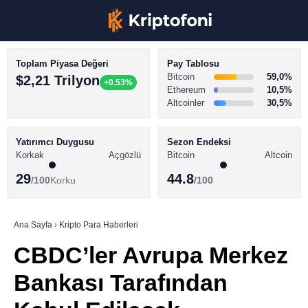
Toplam Piyasa Değeri
Pay Tablosu
Bitcoin
59,0%
$2,21 Trilyon
+0.53%
Ethereum
10,5%
Altcoinler
30,5%
KRİPTO PARA HABERLERİ
Facebook
BİTCOİN HABERLERİ
Yatırımcı Duygusu
Sezon Endeksi
Korkak
Açgözlü
Bitcoin
Altcoin
ALTCOİN HABERLERİ
29
44.8
/100
Korku
/100
AKADEMİ
Instagram
SÖZLÜK
Ana Sayfa
›
Kripto Para Haberleri
CBDC’ler Avrupa Merkez
Youtube
Bankası Tarafından
TikTok