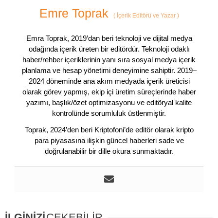
Emre Toprak
(
İçerik Editörü ve Yazar
)
Emra Toprak, 2019’dan beri teknoloji ve dijital medya
odağında içerik üreten bir editördür. Teknoloji odaklı
haber/rehber içeriklerinin yanı sıra sosyal medya içerik
planlama ve hesap yönetimi deneyimine sahiptir. 2019–
2024 döneminde ana akım medyada içerik üreticisi
olarak görev yapmış, ekip içi üretim süreçlerinde haber
yazımı, başlık/özet optimizasyonu ve editöryal kalite
kontrolünde sorumluluk üstlenmiştir.
Toprak, 2024’den beri Kriptofoni’de editör olarak kripto
para piyasasına ilişkin güncel haberleri sade ve
doğrulanabilir bir dille okura sunmaktadır.
İLGİNİZİ
ÇEKEBİLİR