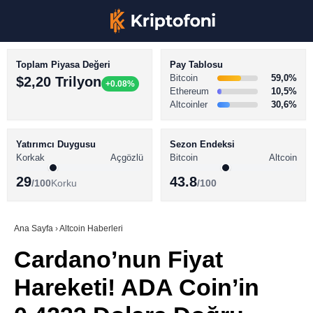
Toplam Piyasa Değeri
Pay Tablosu
Bitcoin
59,0%
$2,20 Trilyon
+0.08%
Ethereum
10,5%
Altcoinler
30,6%
KRİPTO PARA HABERLERİ
Facebook
BİTCOİN HABERLERİ
Yatırımcı Duygusu
Sezon Endeksi
Korkak
Açgözlü
Bitcoin
Altcoin
ALTCOİN HABERLERİ
29
43.8
/100
Korku
/100
AKADEMİ
Instagram
SÖZLÜK
Ana Sayfa
›
Altcoin Haberleri
Cardano’nun Fiyat
Youtube
Hareketi! ADA Coin’in
TikTok