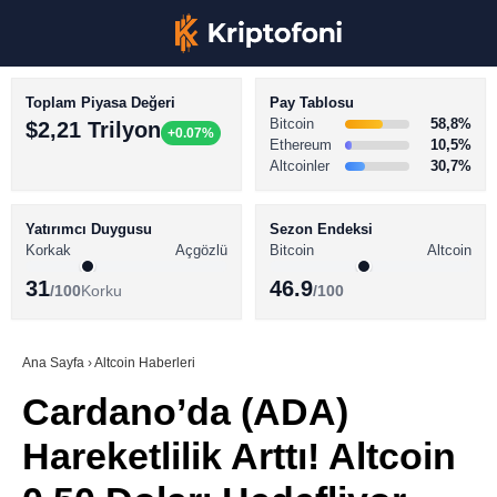
Toplam Piyasa Değeri
Pay Tablosu
Bitcoin
58,8%
$2,21 Trilyon
+0.07%
Ethereum
10,5%
Altcoinler
30,7%
KRİPTO PARA HABERLERİ
Facebook
BİTCOİN HABERLERİ
Yatırımcı Duygusu
Sezon Endeksi
Korkak
Açgözlü
Bitcoin
Altcoin
ALTCOİN HABERLERİ
31
46.9
/100
Korku
/100
AKADEMİ
Instagram
SÖZLÜK
Ana Sayfa
›
Altcoin Haberleri
Cardano’da (ADA)
Youtube
Hareketlilik Arttı! Altcoin
TikTok