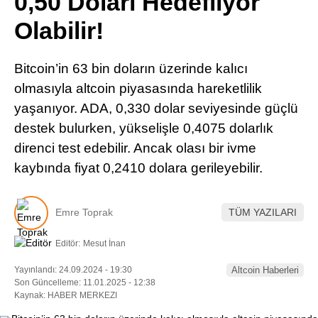
0,50 Doları Hedefliyor
Pinterest
Olabilir!
LinkedIn
Bitcoin’in 63 bin doların üzerinde kalıcı
olmasıyla altcoin piyasasında hareketlilik
Telegram
yaşanıyor. ADA, 0,330 dolar seviyesinde güçlü
destek bulurken, yükselişle 0,4075 dolarlık
direnci test edebilir. Ancak olası bir ivme
kaybında fiyat 0,2410 dolara gerileyebilir.
Emre Toprak
TÜM YAZILARI
Editör:
Mesut İnan
Yayınlandı: 24.09.2024 - 19:30
Altcoin Haberleri
Son Güncelleme: 11.01.2025 - 12:38
Kaynak: HABER MERKEZI