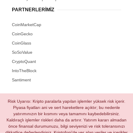
PARTNERLERIMIZ
CoinMarketCap
CoinGecko
CoinGlass
SoSoValue
CryptoQuant
IntoTheBlock
Santiment
Risk Uyarısı: Kripto paralarla yapılan işlemler yüksek risk içerir.
Piyasa fiyatları ani ve sert hareketlere açıktır; bu nedenle
yatırımınızın bir kısmını veya tamamını kaybedebilirsiniz.
Kaldıraçlı işlemler riskleri daha da artırır. Yatırım kararı almadan
önce finansal durumunuzu, bilgi seviyenizi ve risk toleransınızı
dikkatlice değerlendiriniz. Kriptofoni’de yer alan veriler ve içerikler