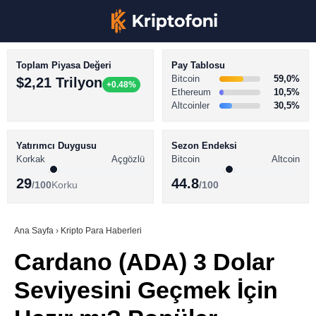
Toplam Piyasa Değeri
Pay Tablosu
Bitcoin
59,0%
$2,21 Trilyon
+0.48%
Ethereum
10,5%
Altcoinler
30,5%
KRİPTO PARA HABERLERİ
Facebook
BİTCOİN HABERLERİ
Yatırımcı Duygusu
Sezon Endeksi
Korkak
Açgözlü
Bitcoin
Altcoin
ALTCOİN HABERLERİ
29
44.8
/100
Korku
/100
AKADEMİ
Instagram
SÖZLÜK
Ana Sayfa
›
Kripto Para Haberleri
Cardano (ADA) 3 Dolar
Youtube
Seviyesini Geçmek İçin
TikTok