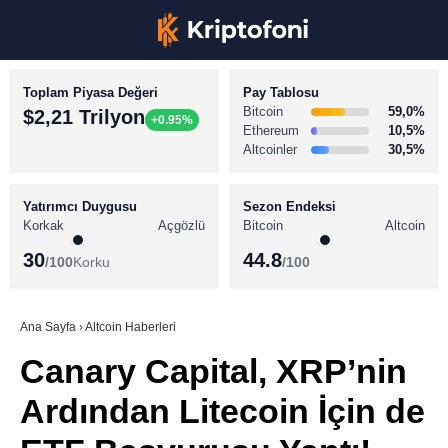
Toplam Piyasa Değeri
Pay Tablosu
Bitcoin
59,0%
$2,21 Trilyon
+0.95%
Ethereum
10,5%
Altcoinler
30,5%
KRİPTO PARA HABERLERİ
Facebook
BİTCOİN HABERLERİ
Yatırımcı Duygusu
Sezon Endeksi
Korkak
Açgözlü
Bitcoin
Altcoin
ALTCOİN HABERLERİ
30
44.8
/100
Korku
/100
AKADEMİ
Instagram
SÖZLÜK
Ana Sayfa
›
Altcoin Haberleri
Canary Capital, XRP’nin
Youtube
Ardından Litecoin İçin de
TikTok