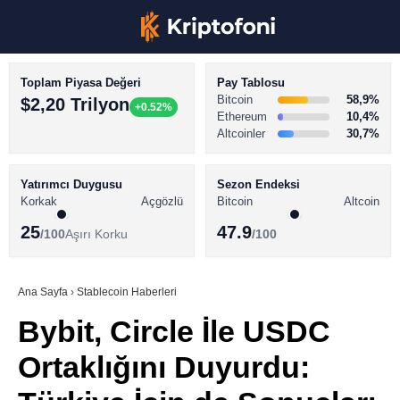
Toplam Piyasa Değeri
Pay Tablosu
Bitcoin
58,9%
$2,20 Trilyon
+0.52%
Ethereum
10,4%
Altcoinler
30,7%
KRİPTO PARA HABERLERİ
Facebook
BİTCOİN HABERLERİ
Yatırımcı Duygusu
Sezon Endeksi
Korkak
Açgözlü
Bitcoin
Altcoin
ALTCOİN HABERLERİ
25
47.9
/100
Aşırı Korku
/100
AKADEMİ
Instagram
SÖZLÜK
Ana Sayfa
›
Stablecoin Haberleri
Bybit, Circle İle USDC
Youtube
Ortaklığını Duyurdu:
TikTok