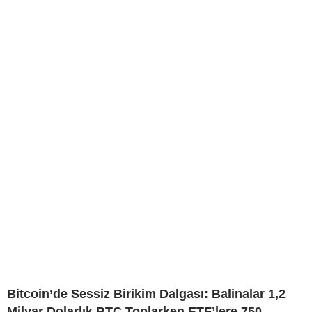
Bitcoin’de Sessiz Birikim Dalgası: Balinalar 1,2
Milyar Dolarlık BTC Toplarken ETF’lere 750