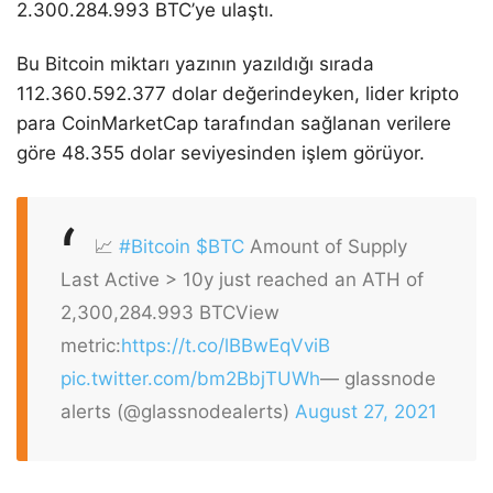
2.300.284.993 BTC’ye ulaştı.
Bu Bitcoin miktarı yazının yazıldığı sırada
112.360.592.377 dolar değerindeyken, lider kripto
para CoinMarketCap tarafından sağlanan verilere
göre 48.355 dolar seviyesinden işlem görüyor.
📈
#Bitcoin
$BTC
Amount of Supply
Last Active > 10y just reached an ATH of
2,300,284.993 BTC
View
metric:
https://t.co/lBBwEqVviB
pic.twitter.com/bm2BbjTUWh
— glassnode
alerts (@glassnodealerts)
August 27, 2021