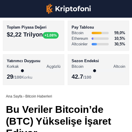
Toplam Piyasa Değeri
Pay Tablosu
Bitcoin
59,0%
$2,22 Trilyon
+1.08%
Ethereum
10,5%
Altcoinler
30,5%
KRİPTO PARA HABERLERİ
Facebook
BİTCOİN HABERLERİ
Yatırımcı Duygusu
Sezon Endeksi
Korkak
Açgözlü
Bitcoin
Altcoin
ALTCOİN HABERLERİ
29
42.7
/100
Korku
/100
AKADEMİ
Instagram
SÖZLÜK
Ana Sayfa
›
Bitcoin Haberleri
Bu Veriler Bitcoin’de
Youtube
(BTC) Yükselişe İşaret
TikTok