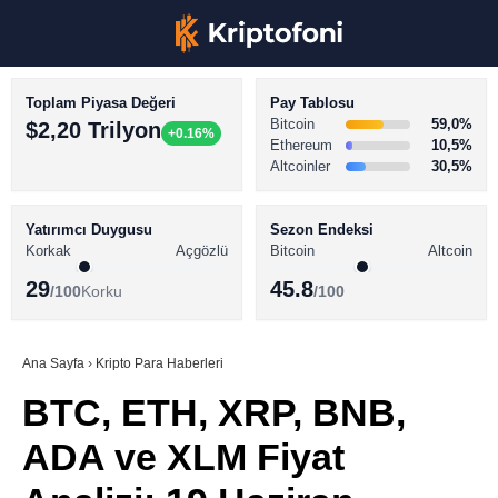
Toplam Piyasa Değeri
Pay Tablosu
Bitcoin
59,0%
$2,20 Trilyon
+0.16%
Ethereum
10,5%
Altcoinler
30,5%
KRİPTO PARA HABERLERİ
Facebook
BİTCOİN HABERLERİ
Yatırımcı Duygusu
Sezon Endeksi
Korkak
Açgözlü
Bitcoin
Altcoin
ALTCOİN HABERLERİ
29
45.8
/100
Korku
/100
AKADEMİ
Instagram
SÖZLÜK
Ana Sayfa
›
Kripto Para Haberleri
BTC, ETH, XRP, BNB,
Youtube
ADA ve XLM Fiyat
TikTok