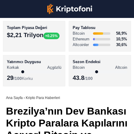
Toplam Piyasa Değeri
Pay Tablosu
Bitcoin
58,9%
$2,21 Trilyon
+0.25%
Ethereum
10,5%
Altcoinler
30,6%
KRİPTO PARA HABERLERİ
Facebook
BİTCOİN HABERLERİ
Yatırımcı Duygusu
Sezon Endeksi
Korkak
Açgözlü
Bitcoin
Altcoin
ALTCOİN HABERLERİ
29
43.8
/100
Korku
/100
AKADEMİ
Instagram
SÖZLÜK
Ana Sayfa
›
Kripto Para Haberleri
Brezilya’nın Dev Bankası
Youtube
Kripto Paralara Kapılarını
TikTok