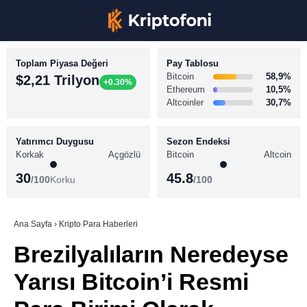
Toplam Piyasa Değeri
Pay Tablosu
Bitcoin
58,9%
$2,21 Trilyon
+0.30%
Ethereum
10,5%
Altcoinler
30,7%
KRİPTO PARA HABERLERİ
Facebook
BİTCOİN HABERLERİ
Yatırımcı Duygusu
Sezon Endeksi
Korkak
Açgözlü
Bitcoin
Altcoin
ALTCOİN HABERLERİ
30
45.8
/100
Korku
/100
AKADEMİ
Instagram
SÖZLÜK
Ana Sayfa
›
Kripto Para Haberleri
Brezilyalıların Neredeyse
Youtube
Yarısı Bitcoin’i Resmi
TikTok