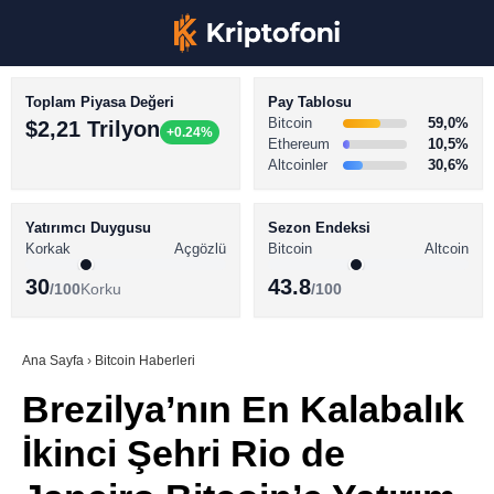
Toplam Piyasa Değeri
Pay Tablosu
Bitcoin
59,0%
$2,21 Trilyon
+0.24%
Ethereum
10,5%
Altcoinler
30,6%
KRİPTO PARA HABERLERİ
Facebook
BİTCOİN HABERLERİ
Yatırımcı Duygusu
Sezon Endeksi
Korkak
Açgözlü
Bitcoin
Altcoin
ALTCOİN HABERLERİ
30
43.8
/100
Korku
/100
AKADEMİ
Instagram
SÖZLÜK
Ana Sayfa
›
Bitcoin Haberleri
Brezilya’nın En Kalabalık
Youtube
İkinci Şehri Rio de
TikTok