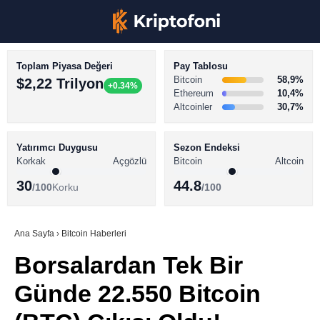
Toplam Piyasa Değeri
Pay Tablosu
Bitcoin
58,9%
$2,22 Trilyon
+0.34%
Ethereum
10,4%
Altcoinler
30,7%
KRİPTO PARA HABERLERİ
Facebook
BİTCOİN HABERLERİ
Yatırımcı Duygusu
Sezon Endeksi
Korkak
Açgözlü
Bitcoin
Altcoin
ALTCOİN HABERLERİ
30
44.8
/100
Korku
/100
AKADEMİ
Instagram
SÖZLÜK
Ana Sayfa
›
Bitcoin Haberleri
Borsalardan Tek Bir
Youtube
Günde 22.550 Bitcoin
TikTok