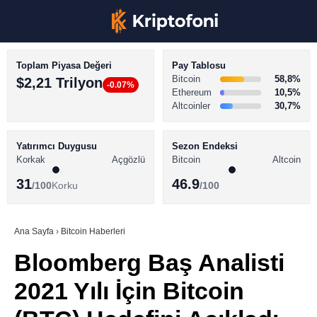
Toplam Piyasa Değeri
Pay Tablosu
Bitcoin
58,8%
$2,21 Trilyon
-0.07%
Ethereum
10,5%
Altcoinler
30,7%
KRİPTO PARA HABERLERİ
Facebook
BİTCOİN HABERLERİ
Yatırımcı Duygusu
Sezon Endeksi
Korkak
Açgözlü
Bitcoin
Altcoin
ALTCOİN HABERLERİ
31
46.9
/100
Korku
/100
AKADEMİ
Instagram
SÖZLÜK
Ana Sayfa
›
Bitcoin Haberleri
Bloomberg Baş Analisti
Youtube
2021 Yılı İçin Bitcoin
TikTok