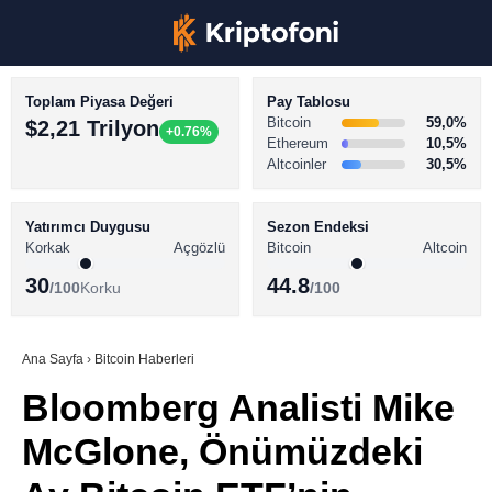
Toplam Piyasa Değeri
Pay Tablosu
Bitcoin
59,0%
$2,21 Trilyon
+0.76%
Ethereum
10,5%
Altcoinler
30,5%
KRİPTO PARA HABERLERİ
Facebook
BİTCOİN HABERLERİ
Yatırımcı Duygusu
Sezon Endeksi
Korkak
Açgözlü
Bitcoin
Altcoin
ALTCOİN HABERLERİ
30
44.8
/100
Korku
/100
AKADEMİ
Instagram
SÖZLÜK
Ana Sayfa
›
Bitcoin Haberleri
Bloomberg Analisti Mike
Youtube
McGlone, Önümüzdeki
TikTok