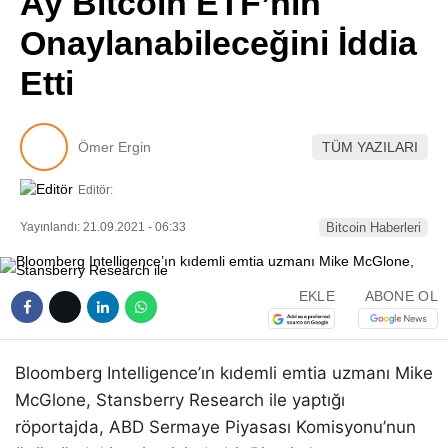
Ay Bitcoin ETF’nin
Pinterest
Onaylanabileceğini İddia
Etti
LinkedIn
Telegram
Ömer Ergin
TÜM YAZILARI
Editör:
Yayınlandı: 21.09.2021 - 06:33
Bitcoin Haberleri
EKLE
ABONE OL
Bloomberg Intelligence’ın kıdemli emtia uzmanı Mike
McGlone, Stansberry Research ile yaptığı
röportajda, ABD Sermaye Piyasası Komisyonu’nun