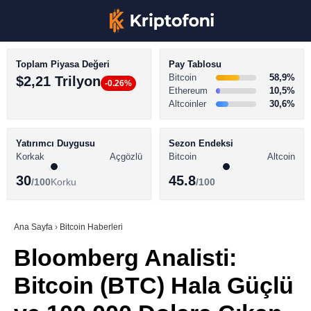
Toplam Piyasa Değeri
Pay Tablosu
Bitcoin
58,9%
$2,21 Trilyon
-0.26%
Ethereum
10,5%
Altcoinler
30,6%
KRİPTO PARA HABERLERİ
Facebook
BİTCOİN HABERLERİ
Yatırımcı Duygusu
Sezon Endeksi
Korkak
Açgözlü
Bitcoin
Altcoin
ALTCOİN HABERLERİ
30
45.8
/100
Korku
/100
AKADEMİ
Instagram
SÖZLÜK
Ana Sayfa
›
Bitcoin Haberleri
Bloomberg Analisti:
Youtube
Bitcoin (BTC) Hala Güçlü
TikTok