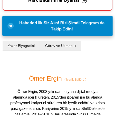
Risk Bildirimi & Uyarısı
Haberleri İlk Siz Alın! Bizi Şimdi Telegram'da
Takip Edin!
Yazar Biyografisi
Görev ve Uzmanlık
Ömer Ergin
(
İçerik Editörü
)
Ömer Ergin, 2008 yılından bu yana dijital medya
alanında içerik üreten, 2015’den itibaren ise bu alanda
profesyonel kariyerini sürdüren bir içerik editörü ve kripto
para gazetecisidir. Kariyerine 2015 yılında ShiftDelete’de
başlamış, 2016–2018 yılları arasında Sihirli Elma’da