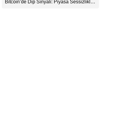
Bitcoin’de Dip Sinyali: Piyasa Sessizlikle
LinkedIn
Sıkışıyor
Telegram