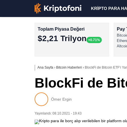
KRİPTO PARA H
Toplam Piyasa Değeri
Pay 
Bitcoi
$2,21 Trilyon
+0.71%
Ether
Altcoi
Ana Sayfa
›
Bitcoin Haberleri
›
BlockFi de Bitcoin ETF’i Yar
BlockFi de Bit
Ömer Ergin
Yayınlandı: 08.10.2021 - 19:43