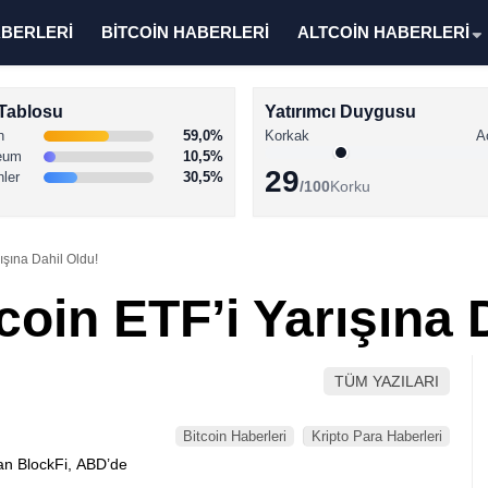
ABERLERİ
BİTCOİN HABERLERİ
ALTCOİN HABERLERİ
Tablosu
Yatırımcı Duygusu
n
59,0%
Korkak
A
eum
10,5%
29
nler
30,5%
/100
Korku
ışına Dahil Oldu!
coin ETF’i Yarışına 
TÜM YAZILARI
Bitcoin Haberleri
Kripto Para Haberleri