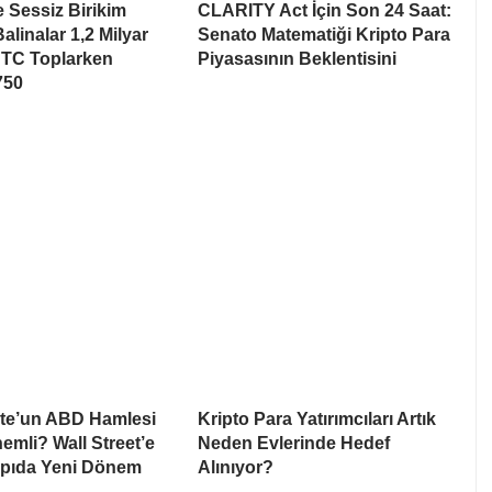
e Sessiz Birikim
CLARITY Act İçin Son 24 Saat:
alinalar 1,2 Milyar
Senato Matematiği Kripto Para
BTC Toplarken
Piyasasının Beklentisini
750
te’un ABD Hamlesi
Kripto Para Yatırımcıları Artık
mli? Wall Street’e
Neden Evlerinde Hedef
apıda Yeni Dönem
Alınıyor?