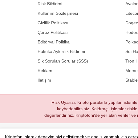
Risk Bildirimi
Avalan
Kullanım Sözleşmesi
Liteco
Gizlilik Politikası
Dogeco
Çerez Politikası
Hedera
Editöryal Politika
Polkad
Hukuka Aykırılık Bildirimi
Sui Ha
Sık Sorulan Sorular (SSS)
Tron H
Reklam
Memec
İletişim
Stable
Risk Uyarısı: Kripto paralarla yapılan işlemle
kaybedebilirsiniz. Kaldıraçlı işlemler riskl
değerlendiriniz. Kriptofoni’de yer alan veriler ve
Kriptofoni © 2020 - 2026. Tüm hakları saklıdır.
Kriptofoni olarak deneyiminizi geliştirmek ve analiz yapmak için çer