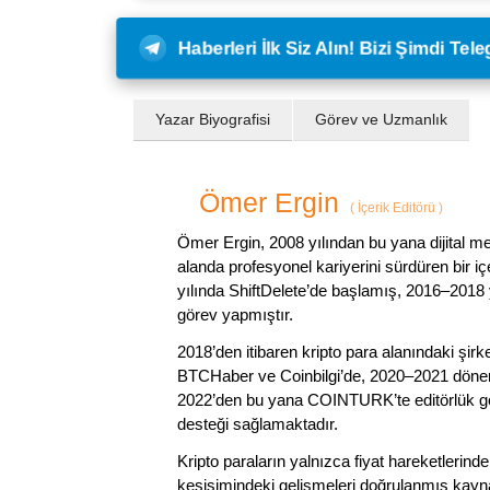
Haberleri İlk Siz Alın! Bizi Şimdi Te
Yazar Biyografisi
Görev ve Uzmanlık
Ömer Ergin
(
İçerik Editörü
)
Ömer Ergin, 2008 yılından bu yana dijital me
alanda profesyonel kariyerini sürdüren bir iç
yılında ShiftDelete’de başlamış, 2016–2018 y
görev yapmıştır.
2018’den itibaren kripto para alanındaki şi
BTCHaber ve Coinbilgi’de, 2020–2021 dönemi
2022’den bu yana COINTURK’te editörlük gör
desteği sağlamaktadır.
Kripto paraların yalnızca fiyat hareketlerind
kesişimindeki gelişmeleri doğrulanmış kayna