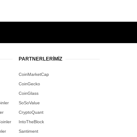
PARTNERLERIMIZ
CoinMarketCap
CoinGecko
CoinGlass
inler
SoSoValue
er
CryptoQuant
oinler
IntoTheBlock
ler
Santiment