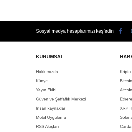
Sosyal medya hesaplarımızı keşfedin
KURUMSAL
HAB
Hakkımızda
Kripto
Künye
Bitcoi
Yayın Ekibi
Altcoi
Güven ve Şeffaflık Merkezi
Ether
İnsan kaynakları
XRP H
Mobil Uygulama
Solana
RSS Akışları
Carda