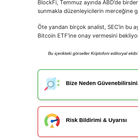
BlockFi, Temmuz ayında ABD’de birden f
sunmakla düzenleyicilerin merceğine g
Öte yandan birçok analist, SEC’in bu ay
Bitcoin ETF’ine onay vermesini bekliyo
Bu içerikteki görseller Kriptofoni editoryal ek
Bize Neden Güvenebilirsini
Risk Bildirimi & Uyarısı