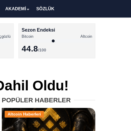
AKADEMİ
SÖZLÜK
Sezon Endeksi
çgözlü
Bitcoin
Altcoin
44.8
/100
Kripto Para Haberleri
Bitcoin Haberleri
Dahil Oldu!
Altcoin Haberleri
Ethereum Haberleri
POPÜLER HABERLER
Solana Haberleri
Altcoin Haberleri
XRP Haberleri
Memecoin Haberleri