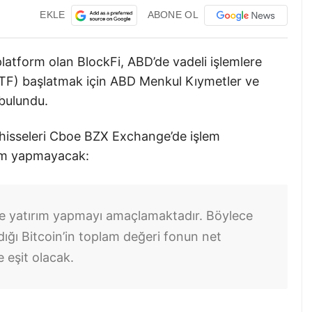
EKLE
ABONE OL
r platform olan BlockFi, ABD’de vadeli işlemlere
(ETF) başlatmak için ABD Menkul Kıymetler ve
bulundu.
isseleri Cboe BZX Exchange’de işlem
rım yapmayacak:
ine yatırım yapmayı amaçlamaktadır. Böylece
ğı Bitcoin’in toplam değeri fonun net
e eşit olacak.