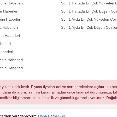
che Haberleri
Son 1 Haftada En Çok Yükselen C
in Haberleri
Son 1 Haftada En Çok Düşen Coi
in Haberleri
Son 1 Ayda En Çok Yükselen Coin
 Haberleri
Son 1 Ayda En Çok Düşen Coinle
ot Haberleri
berleri
aberleri
oin Haberleri
coin Haberleri
r yüksek risk içerir. Piyasa fiyatları ani ve sert hareketlere açıktır; bu 
eri daha da artırır. Yatırım kararı almadan önce finansal durumunuzu, bilg
 içerikler bilgi amaçlı olup, kesinlik ve güncellik garantisi verilmez. Do
ezlerden yararlanıyoruz.
Daha Fazla Bilgi