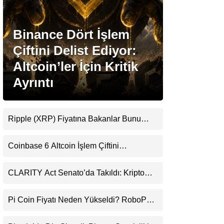
Stablecoin Haberleri
Binance Dört İşlem
Çiftini Delist Ediyor:
Altcoin’ler İçin Kritik
Facebook
Ayrıntı
Ripple (XRP) Fiyatına Bakanlar Bunu
Instagram
Kaçırıyor: Evernorth’tan Dikkat Çeken
Uyarı
Coinbase 6 Altcoin İşlem Çiftini
Youtube
Durduracak
CLARITY Act Senato’da Takıldı: Kripto
TikTok
Para Piyasası 2027’yi Fiyatlıyor
Pi Coin Fiyatı Neden Yükseldi? RoboPay
Pinterest
Ortaklığı ve Güncelleme İyimserliği
Destekledi