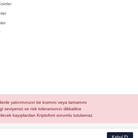
oinler
nler
ler
r
nedenle yatırımınızın bir kısmını veya tamamını
i seviyenizi ve risk toleransınızı dikkatlice
ğabilecek kayıplardan Kriptofoni sorumlu tutulamaz.
Kabul Et