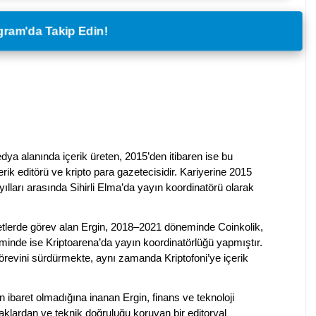
legram'da Takip Edin!
dya alanında içerik üreten, 2015’den itibaren ise bu
erik editörü ve kripto para gazetecisidir. Kariyerine 2015
ılları arasında Sihirli Elma’da yayın koordinatörü olarak
rketlerde görev alan Ergin, 2018–2021 döneminde Coinkolik,
nde ise Kriptoarena’da yayın koordinatörlüğü yapmıştır.
evini sürdürmekte, aynı zamanda Kriptofoni’ye içerik
en ibaret olmadığına inanan Ergin, finans ve teknoloji
klardan ve teknik doğruluğu koruyan bir editoryal