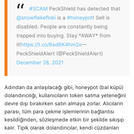
#SCAM
PeckShield has detected that
@snowflakefloki
is a
#honeypot
! Sell is
disabled. People are constantly being
trapped into buying. Stay *AWAY* from
it!
https://t.co/6sd6K4hm2x
—
PeckShieldAlert (@PeckShieldAlert)
December 28, 2021
Adından da anlaşılacağı gibi, honeypot (bal küpü)
dolandırıcılığı, kullanıcıların token satma yeteneğini
devre dışı bırakırken satın almaya zorlar. Alıcıların
parası, tüm para çekme işlemlerinin bağlantısı
kesildiğinden, sözleşmede etkin bir şekilde sıkışıp
kalır. Tipik olarak dolandırıcılar, kendi cüzdanları