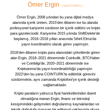
Ömer Ergin
(
İçerik Editörü
)
Ömer Ergin, 2008 yılından bu yana dijital medya
alanında içerik üreten, 2015’den itibaren ise bu alanda
profesyonel kariyerini sürdüren bir içerik editörü ve kripto
para gazetecisidir. Kariyerine 2015 yılında ShiftDelete’de
başlamış, 2016–2018 yılları arasında Sihirli Elma’da
yayın koordinatörü olarak görev yapmıştır.
2018’den itibaren kripto para alanındaki şirketlerde görev
alan Ergin, 2018–2021 döneminde Coinkolik, BTCHaber
ve Coinbilgi’de, 2020–2021 döneminde ise
Kriptoarena’da yayın koordinatörlüğü yapmıştır.
2022’den bu yana COINTURK’te editörlük görevini
sürdürmekte, aynı zamanda Kriptofoni’ye içerik desteği
sağlamaktadır.
Kripto paraların yalnızca fiyat hareketlerinden ibaret
olmadığına inanan Ergin, finans ve teknoloji
kesişimindeki gelişmeleri doğrulanmış kaynaklardan ve
teknik doğruluğu koruyan bir editoryal yaklaşımla okura