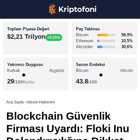
Toplam Piyasa Değeri
Pay Tablosu
Bitcoin
58,9%
$2,21 Trilyon
+0.25%
Ethereum
10,5%
Altcoinler
30,6%
KRİPTO PARA HABERLERİ
Facebook
BİTCOİN HABERLERİ
Yatırımcı Duygusu
Sezon Endeksi
Korkak
Açgözlü
Bitcoin
Altcoin
ALTCOİN HABERLERİ
29
43.8
/100
Korku
/100
AKADEMİ
Instagram
SÖZLÜK
Ana Sayfa
›
Altcoin Haberleri
Blockchain Güvenlik
Youtube
Firması Uyardı: Floki Inu
TikTok