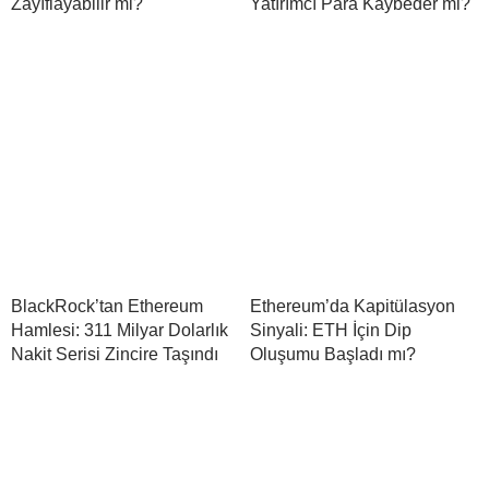
Zayıflayabilir mi?
Yatırımcı Para Kaybeder mi?
BlackRock’tan Ethereum
Ethereum’da Kapitülasyon
Hamlesi: 311 Milyar Dolarlık
Sinyali: ETH İçin Dip
Nakit Serisi Zincire Taşındı
Oluşumu Başladı mı?