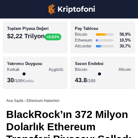
Toplam Piyasa Değeri
Pay Tablosu
Bitcoin
58,9%
$2,22 Trilyon
+0.83%
Ethereum
10,5%
Altcoinler
30,7%
KRİPTO PARA HABERLERİ
Facebook
BİTCOİN HABERLERİ
Yatırımcı Duygusu
Sezon Endeksi
Korkak
Açgözlü
Bitcoin
Altcoin
ALTCOİN HABERLERİ
30
43.8
/100
Korku
/100
AKADEMİ
Instagram
SÖZLÜK
Ana Sayfa
›
Ethereum Haberleri
BlackRock’ın 372 Milyon
Youtube
Dolarlık Ethereum
TikTok