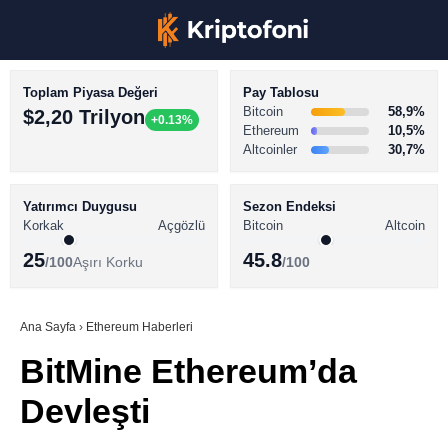
Toplam Piyasa Değeri
Pay Tablosu
Bitcoin
58,9%
$2,20 Trilyon
+0.13%
Ethereum
10,5%
Altcoinler
30,7%
KRİPTO PARA HABERLERİ
Facebook
BİTCOİN HABERLERİ
Yatırımcı Duygusu
Sezon Endeksi
Korkak
Açgözlü
Bitcoin
Altcoin
ALTCOİN HABERLERİ
25
45.8
/100
Aşırı Korku
/100
AKADEMİ
Instagram
SÖZLÜK
Ana Sayfa
›
Ethereum Haberleri
BitMine Ethereum’da
Youtube
Devleşti
TikTok