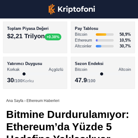
Toplam Piyasa Değeri
Pay Tablosu
Bitcoin
58,9%
$2,21 Trilyon
+0.38%
Ethereum
10,5%
Altcoinler
30,7%
KRİPTO PARA HABERLERİ
Facebook
BİTCOİN HABERLERİ
Yatırımcı Duygusu
Sezon Endeksi
Korkak
Açgözlü
Bitcoin
Altcoin
ALTCOİN HABERLERİ
30
47.9
/100
Korku
/100
AKADEMİ
Instagram
SÖZLÜK
Ana Sayfa
›
Ethereum Haberleri
Bitmine Durdurulamıyor:
Youtube
Ethereum’da Yüzde 5
TikTok