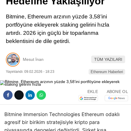
Hedefine Yaklaşılıyor
Pinterest
Bitmine, Ethereum arzının yüzde 3,58’ini
LinkedIn
portföyüne ekleyerek staking gelirini hızla
artırdı. 2026 için güçlü bir toparlanma
Telegram
beklentisini de dile getirdi.
Mesut İnan
TÜM YAZILARI
Yayınlandı: 09.02.2026 - 18:23
Ethereum Haberleri
EKLE
ABONE OL
Bitmine Immersion Technologies Ethereum odaklı
agresif bir birikim stratejisiyle kripto para
piyasasında dengeleri değiştirdi. Şirket kısa