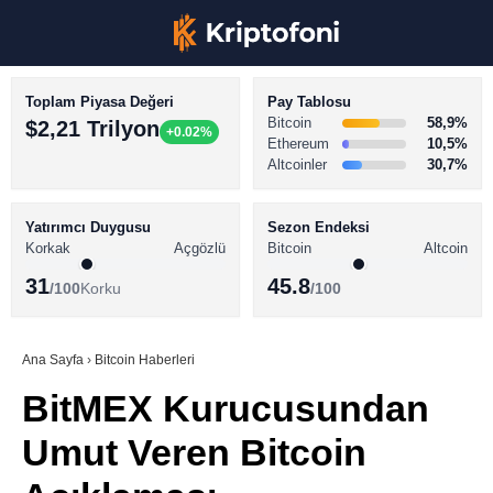
Toplam Piyasa Değeri
Pay Tablosu
Bitcoin
58,9%
$2,21 Trilyon
+0.02%
Ethereum
10,5%
Altcoinler
30,7%
KRİPTO PARA HABERLERİ
Facebook
BİTCOİN HABERLERİ
Yatırımcı Duygusu
Sezon Endeksi
Korkak
Açgözlü
Bitcoin
Altcoin
ALTCOİN HABERLERİ
31
45.8
/100
Korku
/100
AKADEMİ
Instagram
SÖZLÜK
Ana Sayfa
›
Bitcoin Haberleri
BitMEX Kurucusundan
Youtube
Umut Veren Bitcoin
TikTok