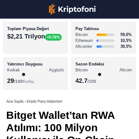
Toplam Piyasa Değeri
Pay Tablosu
Bitcoin
59,0%
$2,21 Trilyon
+0.78%
Ethereum
10,5%
Altcoinler
30,5%
KRİPTO PARA HABERLERİ
Facebook
BİTCOİN HABERLERİ
Yatırımcı Duygusu
Sezon Endeksi
Korkak
Açgözlü
Bitcoin
Altcoin
ALTCOİN HABERLERİ
29
42.7
/100
Korku
/100
AKADEMİ
Instagram
SÖZLÜK
Ana Sayfa
›
Kripto Para Haberleri
Bitget Wallet’tan RWA
Youtube
Atılımı: 100 Milyon
TikTok