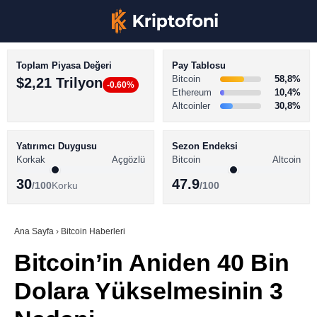
Toplam Piyasa Değeri
Pay Tablosu
Bitcoin
58,8%
$2,21 Trilyon
-0.60%
Ethereum
10,4%
Altcoinler
30,8%
KRİPTO PARA HABERLERİ
Facebook
BİTCOİN HABERLERİ
Yatırımcı Duygusu
Sezon Endeksi
Korkak
Açgözlü
Bitcoin
Altcoin
ALTCOİN HABERLERİ
30
47.9
/100
Korku
/100
AKADEMİ
Instagram
SÖZLÜK
Ana Sayfa
›
Bitcoin Haberleri
Bitcoin’in Aniden 40 Bin
Youtube
Dolara Yükselmesinin 3
TikTok