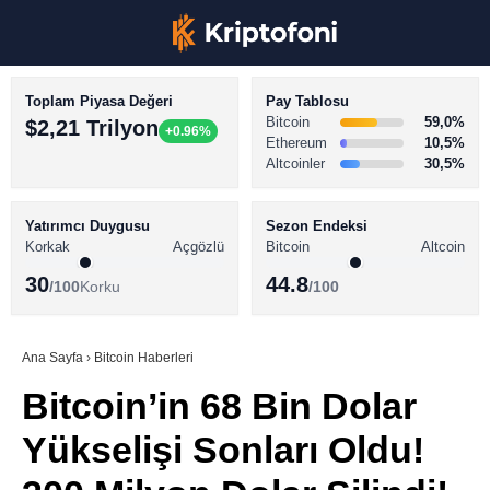
Toplam Piyasa Değeri
Pay Tablosu
Bitcoin
59,0%
$2,21 Trilyon
+0.96%
Ethereum
10,5%
Altcoinler
30,5%
KRİPTO PARA HABERLERİ
Facebook
BİTCOİN HABERLERİ
Yatırımcı Duygusu
Sezon Endeksi
Korkak
Açgözlü
Bitcoin
Altcoin
ALTCOİN HABERLERİ
30
44.8
/100
Korku
/100
AKADEMİ
Instagram
SÖZLÜK
Ana Sayfa
›
Bitcoin Haberleri
Bitcoin’in 68 Bin Dolar
Youtube
Yükselişi Sonları Oldu!
TikTok