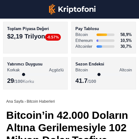
Toplam Piyasa Değeri
Pay Tablosu
Bitcoin
58,9%
$2,19 Trilyon
-0.57%
Ethereum
10,5%
Altcoinler
30,7%
KRİPTO PARA HABERLERİ
Facebook
BİTCOİN HABERLERİ
Yatırımcı Duygusu
Sezon Endeksi
Korkak
Açgözlü
Bitcoin
Altcoin
ALTCOİN HABERLERİ
29
41.7
/100
Korku
/100
AKADEMİ
Instagram
SÖZLÜK
Ana Sayfa
›
Bitcoin Haberleri
Bitcoin’in 42.000 Doların
Youtube
Altına Gerilemesiyle 102
TikTok