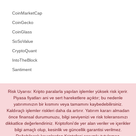
CoinMarketCap
CoinGecko
CoinGlass
SoSoValue
CryptoQuant
IntoTheBlock
Santiment
Risk Uyarısı: Kripto paralarla yapılan işlemler yüksek risk içerir.
Piyasa fiyatları ani ve sert hareketlere açıktır; bu nedenle
yatırımınızın bir kısmını veya tamamını kaybedebilirsiniz.
Kaldıraçlı işlemler riskleri daha da artırır. Yatırım kararı almadan
önce finansal durumunuzu, bilgi seviyenizi ve risk toleransınızı
dikkatlice değerlendiriniz. Kriptofoni’de yer alan veriler ve içerikler
bilgi amaçlı olup, kesinlik ve güncellik garantisi verilmez.
Doğabilecek kayıplardan Kriptofoni sorumlu tutulamaz.