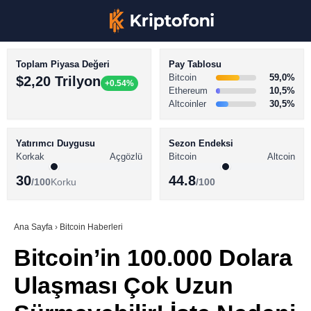
Toplam Piyasa Değeri
Pay Tablosu
Bitcoin
59,0%
$2,20 Trilyon
+0.54%
Ethereum
10,5%
Altcoinler
30,5%
KRİPTO PARA HABERLERİ
Facebook
BİTCOİN HABERLERİ
Yatırımcı Duygusu
Sezon Endeksi
Korkak
Açgözlü
Bitcoin
Altcoin
ALTCOİN HABERLERİ
30
44.8
/100
Korku
/100
AKADEMİ
Instagram
SÖZLÜK
Ana Sayfa
›
Bitcoin Haberleri
Bitcoin’in 100.000 Dolara
Youtube
Ulaşması Çok Uzun
TikTok