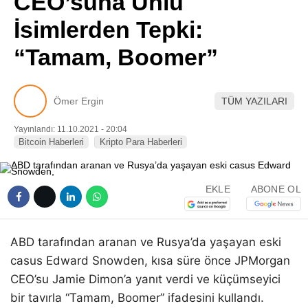
CEO’suna Ünlü
Pinterest
İsimlerden Tepki:
“Tamam, Boomer”
LinkedIn
Telegram
Ömer Ergin
TÜM YAZILARI
Yayınlandı: 11.10.2021 - 20:04
Bitcoin Haberleri
Kripto Para Haberleri
EKLE
ABONE OL
ABD tarafından aranan ve Rusya’da yaşayan eski
casus Edward Snowden, kısa süre önce JPMorgan
CEO’su Jamie Dimon’a yanıt verdi ve küçümseyici
bir tavırla “Tamam, Boomer” ifadesini kullandı.