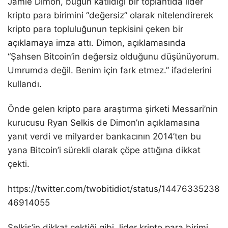
Jamie Dimon, bugün katıldığı bir toplantıda lider
kripto para birimini “değersiz” olarak nitelendirerek
kripto para topluluğunun tepkisini çeken bir
açıklamaya imza attı. Dimon, açıklamasında
“Şahsen Bitcoin’in değersiz olduğunu düşünüyorum.
Umrumda değil. Benim için fark etmez.” ifadelerini
kullandı.
Önde gelen kripto para araştırma şirketi Messari’nin
kurucusu Ryan Selkis de Dimon’ın açıklamasına
yanıt verdi ve milyarder bankacının 2014’ten bu
yana Bitcoin’i sürekli olarak çöpe attığına dikkat
çekti.
https://twitter.com/twobitidiot/status/14476335238
46914055
Selkis’in dikkat çektiği gibi, lider kripto para birimi