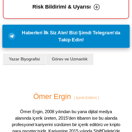
Risk Bildirimi & Uyarısı
Haberleri İlk Siz Alın! Bizi Şimdi Telegram'da
Takip Edin!
Yazar Biyografisi
Görev ve Uzmanlık
Ömer Ergin
(
İçerik Editörü
)
Ömer Ergin, 2008 yılından bu yana dijital medya
alanında içerik üreten, 2015’den itibaren ise bu alanda
profesyonel kariyerini sürdüren bir içerik editörü ve kripto
para gazetecisidir. Kariyerine 2015 yılında ShiftDelete’de