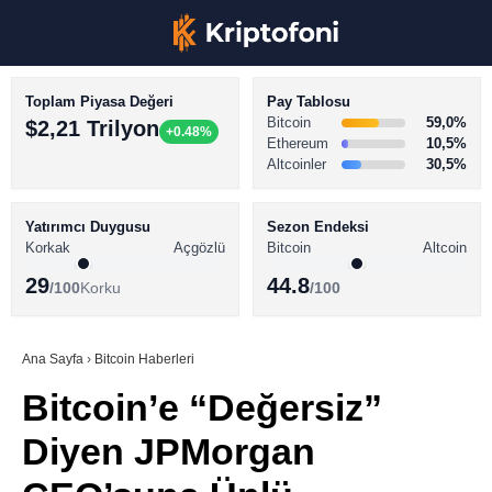
Toplam Piyasa Değeri
Pay Tablosu
Bitcoin
59,0%
$2,21 Trilyon
+0.48%
Ethereum
10,5%
Altcoinler
30,5%
KRİPTO PARA HABERLERİ
Facebook
BİTCOİN HABERLERİ
Yatırımcı Duygusu
Sezon Endeksi
Korkak
Açgözlü
Bitcoin
Altcoin
ALTCOİN HABERLERİ
29
44.8
/100
Korku
/100
AKADEMİ
Instagram
SÖZLÜK
Ana Sayfa
›
Bitcoin Haberleri
Bitcoin’e “Değersiz”
Youtube
Diyen JPMorgan
TikTok