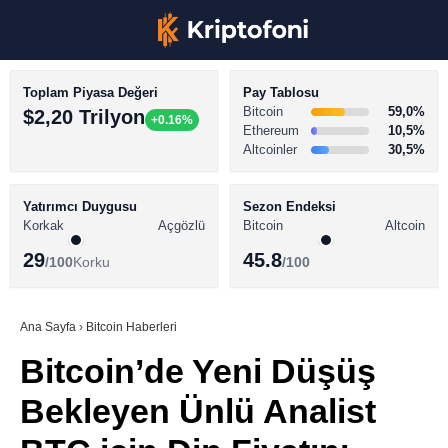
Toplam Piyasa Değeri
Pay Tablosu
Bitcoin
59,0%
$2,20 Trilyon
+0.16%
Ethereum
10,5%
Altcoinler
30,5%
KRİPTO PARA HABERLERİ
Facebook
BİTCOİN HABERLERİ
Yatırımcı Duygusu
Sezon Endeksi
Korkak
Açgözlü
Bitcoin
Altcoin
ALTCOİN HABERLERİ
29
45.8
/100
Korku
/100
AKADEMİ
Instagram
SÖZLÜK
Ana Sayfa
›
Bitcoin Haberleri
Bitcoin’de Yeni Düşüş
Youtube
Bekleyen Ünlü Analist
TikTok