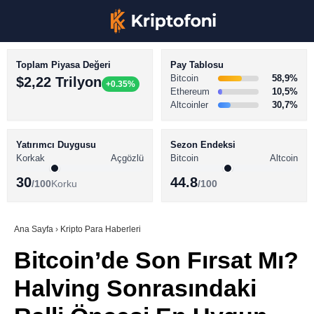
Toplam Piyasa Değeri
Pay Tablosu
Bitcoin
58,9%
$2,22 Trilyon
+0.35%
Ethereum
10,5%
Altcoinler
30,7%
KRİPTO PARA HABERLERİ
Facebook
BİTCOİN HABERLERİ
Yatırımcı Duygusu
Sezon Endeksi
Korkak
Açgözlü
Bitcoin
Altcoin
ALTCOİN HABERLERİ
30
44.8
/100
Korku
/100
AKADEMİ
Instagram
SÖZLÜK
Ana Sayfa
›
Kripto Para Haberleri
Bitcoin’de Son Fırsat Mı?
Youtube
Halving Sonrasındaki
TikTok