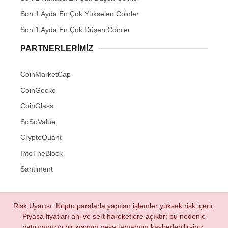
Son 1 Ayda En Çok Yükselen Coinler
Son 1 Ayda En Çok Düşen Coinler
PARTNERLERIMIZ
CoinMarketCap
CoinGecko
CoinGlass
SoSoValue
CryptoQuant
IntoTheBlock
Santiment
Risk Uyarısı: Kripto paralarla yapılan işlemler yüksek risk içerir.
Piyasa fiyatları ani ve sert hareketlere açıktır; bu nedenle
yatırımınızın bir kısmını veya tamamını kaybedebilirsiniz.