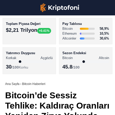
Toplam Piyasa Değeri
Pay Tablosu
Bitcoin
58,9%
$2,21 Trilyon
+0.41%
Ethereum
10,5%
Altcoinler
30,6%
KRİPTO PARA HABERLERİ
Facebook
BİTCOİN HABERLERİ
Yatırımcı Duygusu
Sezon Endeksi
Korkak
Açgözlü
Bitcoin
Altcoin
ALTCOİN HABERLERİ
30
45.8
/100
Korku
/100
AKADEMİ
Instagram
SÖZLÜK
Ana Sayfa
›
Bitcoin Haberleri
Bitcoin’de Sessiz
Youtube
Tehlike: Kaldıraç Oranları
TikTok