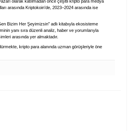
 yazarı olarak katılmadan önce çeşitli kripto para medya
lları arasında Kriptokoin’de, 2023–2024 arasında ise
 Sen Bizim Her Şeyimizsin” adlı kitabıyla ekosisteme
iminin yanı sıra düzenli analiz, haber ve yorumlarıyla
isimleri arasında yer almaktadır.
sürdürmekte, kripto para alanında uzman görüşleriyle öne