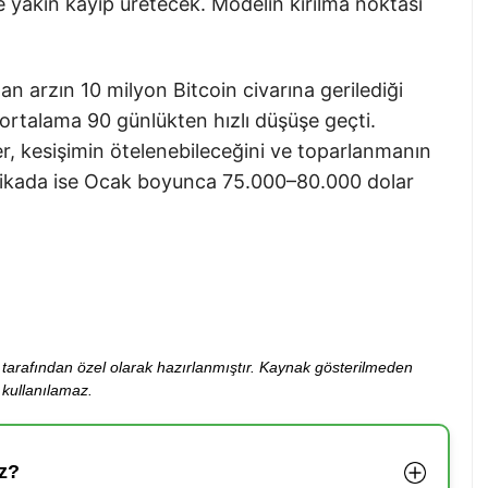
e yakın kayıp üretecek. Modelin kırılma noktası
an arzın 10 milyon Bitcoin civarına gerilediği
 ortalama 90 günlükten hızlı düşüşe geçti.
ler, kesişimin ötelenebileceğini ve toparlanmanın
patikada ise Ocak boyunca 75.000–80.000 dolar
ibi tarafından özel olarak hazırlanmıştır. Kaynak gösterilmeden
kullanılamaz.
z?