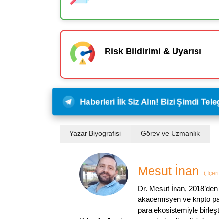
Risk Bildirimi & Uyarısı
Haberleri İlk Siz Alın! Bizi Şimdi Te
Yazar Biyografisi
Görev ve Uzmanlık
Mesut İnan
(
İçer
Dr. Mesut İnan, 2018’den 
akademisyen ve kripto par
para ekosistemiyle birleşt