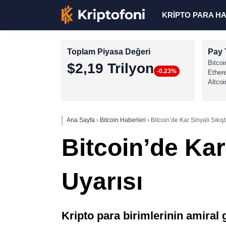
KRİPTO PARA H
Toplam Piyasa Değeri
Pay 
Bitcoi
$2,19 Trilyon
-0.23%
Ether
Altcoi
Ana Sayfa
›
Bitcoin Haberleri
›
Bitcoin’de Kar Sinyali Sıkış
Bitcoin’de Kar
Uyarısı
Kripto para birimlerinin amiral 