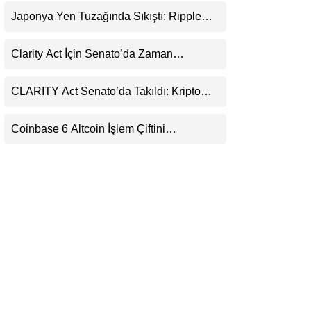
Uyarı
LinkedIn
Japonya Yen Tuzağında Sıkıştı: Ripple
(XRP) Üçüncü Yol Olabilir mi?
Telegram
Clarity Act İçin Senato’da Zaman
Daralıyor
CLARITY Act Senato’da Takıldı: Kripto
Para Piyasası 2027’yi Fiyatlıyor
Coinbase 6 Altcoin İşlem Çiftini
Durduracak