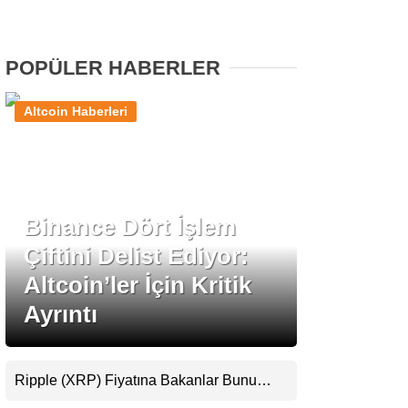
Stablecoin Haberleri
POPÜLER HABERLER
Altcoin Haberleri
Facebook
Binance Dört İşlem
Instagram
Çiftini Delist Ediyor:
Youtube
Altcoin’ler İçin Kritik
Ayrıntı
TikTok
Pinterest
Ripple (XRP) Fiyatına Bakanlar Bunu
Kaçırıyor: Evernorth’tan Dikkat Çeken