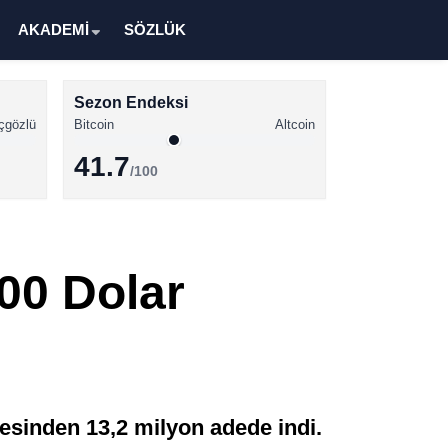
AKADEMİ
SÖZLÜK
Sezon Endeksi
çgözlü
Bitcoin
Altcoin
41.7
/100
Kripto Para Haberleri
Bitcoin Haberleri
000 Dolar
Altcoin Haberleri
Ethereum Haberleri
Solana Haberleri
XRP Haberleri
vesinden 13,2 milyon adede indi.
Memecoin Haberleri