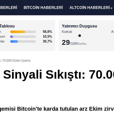
ABERLERİ
BİTCOİN HABERLERİ
ALTCOİN HABERLERİ
Tablosu
Yatırımcı Duygusu
n
58,8%
Korkak
A
eum
10,5%
29
nler
30,7%
/100
Korku
tı: 70.000 Dolar Uyarısı
 Sinyali Sıkıştı: 70.
gemisi Bitcoin’te karda tutulan arz Ekim zir