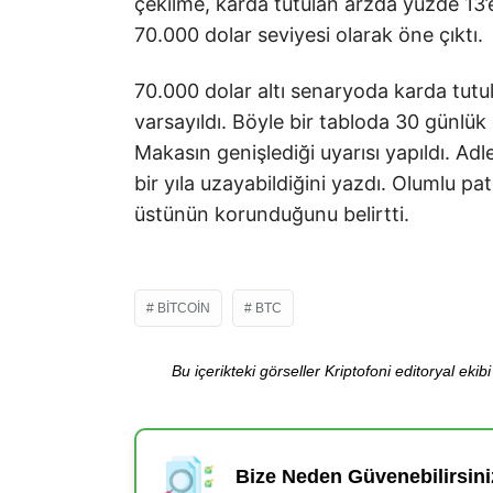
çekilme, karda tutulan arzda yüzde 13’
70.000 dolar seviyesi olarak öne çıktı.
70.000 dolar altı senaryoda karda tutul
varsayıldı. Böyle bir tabloda 30 günlük
Makasın genişlediği uyarısı yapıldı. Ad
bir yıla uzayabildiğini yazdı. Olumlu 
üstünün korunduğunu belirtti.
BITCOIN
BTC
Bu içerikteki görseller Kriptofoni editoryal ek
Bize Neden Güvenebilirsini