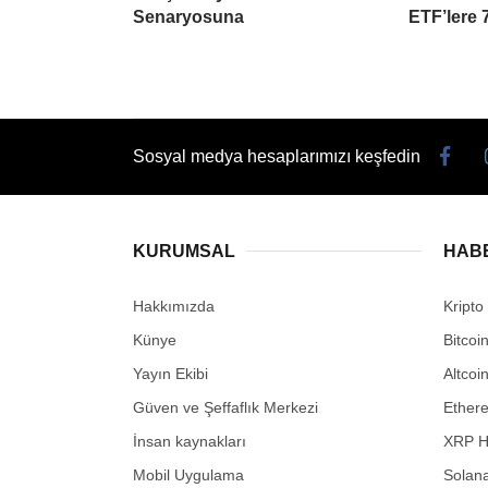
Senaryosuna
ETF’lere 
Sosyal medya hesaplarımızı keşfedin
KURUMSAL
HAB
Hakkımızda
Kripto
Künye
Bitcoi
Yayın Ekibi
Altcoi
Güven ve Şeffaflık Merkezi
Ether
İnsan kaynakları
XRP H
Mobil Uygulama
Solana