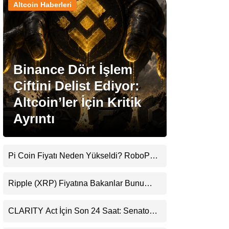
Altcoin Haberleri
Stablecoin Haberleri
Binance Dört İşlem
Facebook
Çiftini Delist Ediyor:
Altcoin’ler İçin Kritik
Ayrıntı
Instagram
Youtube
Pi Coin Fiyatı Neden Yükseldi? RoboPay
Ortaklığı ve Güncelleme İyimserliği
Destekledi
TikTok
Ripple (XRP) Fiyatına Bakanlar Bunu
Kaçırıyor: Evernorth’tan Dikkat Çeken
Uyarı
Pinterest
CLARITY Act İçin Son 24 Saat: Senato
Matematiği Kripto Para Piyasasının