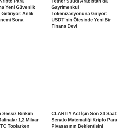
Kripto Para
Tether Suudi Arabistan’da
na Yeni Güvenlik
Gayrimenkul
 Getiriyor: Anlık
Tokenizasyonuna Giriyor:
nemi Sona
USDT’nin Ötesinde Yeni Bir
Finans Devi
e Sessiz Birikim
CLARITY Act İçin Son 24 Saat:
alinalar 1,2 Milyar
Senato Matematiği Kripto Para
BTC Toplarken
Piyasasının Beklentisini