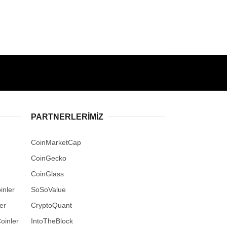
PARTNERLERIMIZ
CoinMarketCap
CoinGecko
CoinGlass
inler
SoSoValue
er
CryptoQuant
oinler
IntoTheBlock