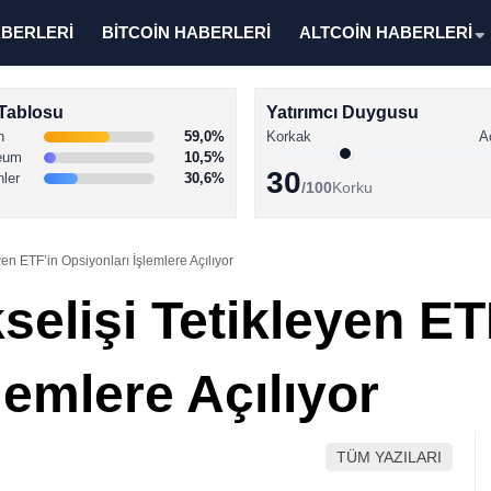
ABERLERİ
BİTCOİN HABERLERİ
ALTCOİN HABERLERİ
Tablosu
Yatırımcı Duygusu
n
59,0%
Korkak
A
eum
10,5%
30
nler
30,6%
/100
Korku
yen ETF’in Opsiyonları İşlemlere Açılıyor
selişi Tetikleyen ET
lemlere Açılıyor
TÜM YAZILARI