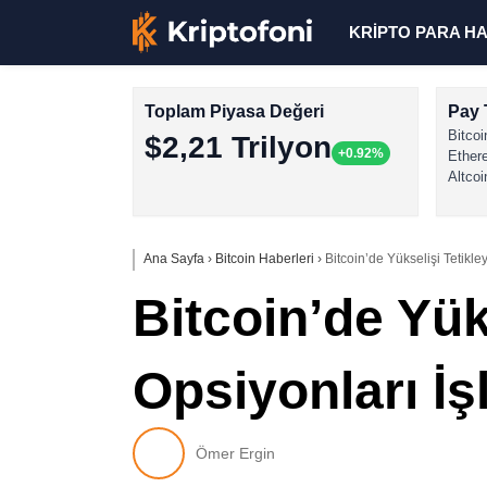
KRİPTO PARA H
Toplam Piyasa Değeri
Pay 
Bitcoi
$2,21 Trilyon
+0.92%
Ether
Altcoi
Ana Sayfa
›
Bitcoin Haberleri
›
Bitcoin’de Yükselişi Tetikle
Bitcoin’de Yük
Opsiyonları İş
Ömer Ergin