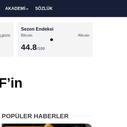
AKADEMİ
SÖZLÜK
Sezon Endeksi
çgözlü
Bitcoin
Altcoin
44.8
/100
Kripto Para Haberleri
Bitcoin Haberleri
F’in
Altcoin Haberleri
Ethereum Haberleri
Solana Haberleri
POPÜLER HABERLER
XRP Haberleri
Memecoin Haberleri