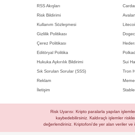
RSS Akışları
Carda
Risk Bildirimi
Avalan
Kullanım Sözleşmesi
Liteco
Gizlilik Politikası
Dogeco
Çerez Politikası
Hedera
Editöryal Politika
Polkad
Hukuka Aykırılık Bildirimi
Sui Ha
Sık Sorulan Sorular (SSS)
Tron H
Reklam
Memec
İletişim
Stable
Risk Uyarısı: Kripto paralarla yapılan işlemle
kaybedebilirsiniz. Kaldıraçlı işlemler riskl
değerlendiriniz. Kriptofoni’de yer alan veriler ve