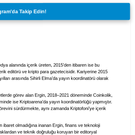
legram'da Takip Edin!
dya alanında içerik üreten, 2015’den itibaren ise bu
erik editörü ve kripto para gazetecisidir. Kariyerine 2015
ılları arasında Sihirli Elma’da yayın koordinatörü olarak
rketlerde görev alan Ergin, 2018–2021 döneminde Coinkolik,
nde ise Kriptoarena’da yayın koordinatörlüğü yapmıştır.
evini sürdürmekte, aynı zamanda Kriptofoni’ye içerik
en ibaret olmadığına inanan Ergin, finans ve teknoloji
klardan ve teknik doğruluğu koruyan bir editoryal