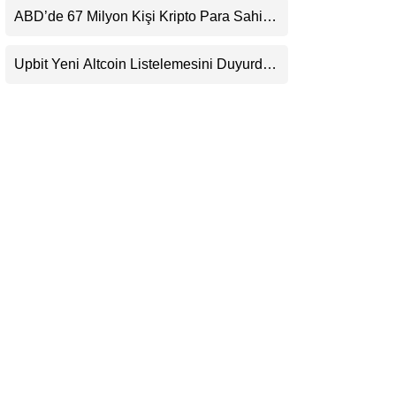
Beklentisini Bozabilir
ABD’de 67 Milyon Kişi Kripto Para Sahibi:
LinkedIn
Ripple’dan “Eski Algılar Yıkıldı” Mesajı
Upbit Yeni Altcoin Listelemesini Duyurdu:
Telegram
KRW, BTC ve USDT Paritelerinde İşlem
Görecek