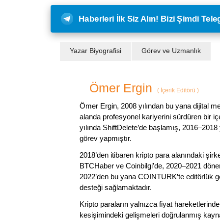
Haberleri İlk Siz Alın! Bizi Şimdi Te
Yazar Biyografisi
Görev ve Uzmanlık
Ömer Ergin
(
İçerik Editörü
)
Ömer Ergin, 2008 yılından bu yana dijital me
alanda profesyonel kariyerini sürdüren bir iç
yılında ShiftDelete’de başlamış, 2016–2018 y
görev yapmıştır.
2018’den itibaren kripto para alanındaki şi
BTCHaber ve Coinbilgi’de, 2020–2021 dönemi
2022’den bu yana COINTURK’te editörlük gör
desteği sağlamaktadır.
Kripto paraların yalnızca fiyat hareketlerind
kesişimindeki gelişmeleri doğrulanmış kayna