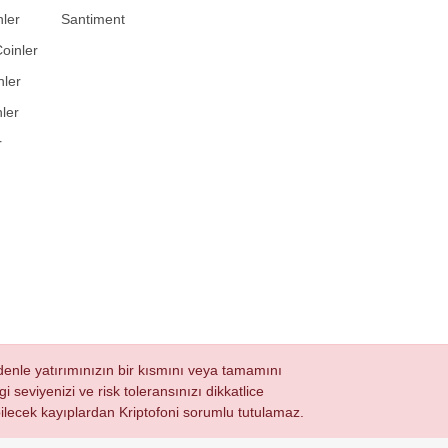
ler
Santiment
oinler
nler
ler
r
nedenle yatırımınızın bir kısmını veya tamamını
i seviyenizi ve risk toleransınızı dikkatlice
ğabilecek kayıplardan Kriptofoni sorumlu tutulamaz.