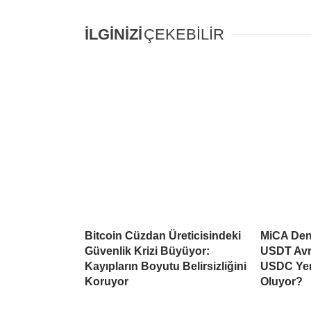
İLGİNİZİ
ÇEKEBİLİR
Bitcoin Cüzdan Üreticisindeki
MiCA Deng
Güvenlik Krizi Büyüyor:
USDT Avr
Kayıpların Boyutu Belirsizliğini
USDC Yen
Koruyor
Oluyor?