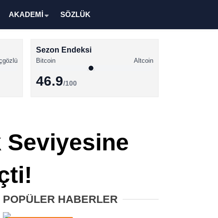
AKADEMİ
SÖZLÜK
Sezon Endeksi
çgözlü
Bitcoin
Altcoin
46.9
/100
Kripto Para Haberleri
Bitcoin Haberleri
k Seviyesine
Altcoin Haberleri
Ethereum Haberleri
ti!
Solana Haberleri
POPÜLER HABERLER
XRP Haberleri
Memecoin Haberleri