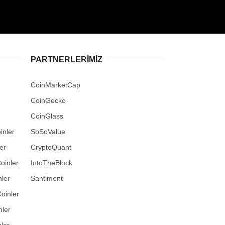
PARTNERLERIMIZ
CoinMarketCap
CoinGecko
CoinGlass
inler
SoSoValue
er
CryptoQuant
oinler
IntoTheBlock
ler
Santiment
oinler
nler