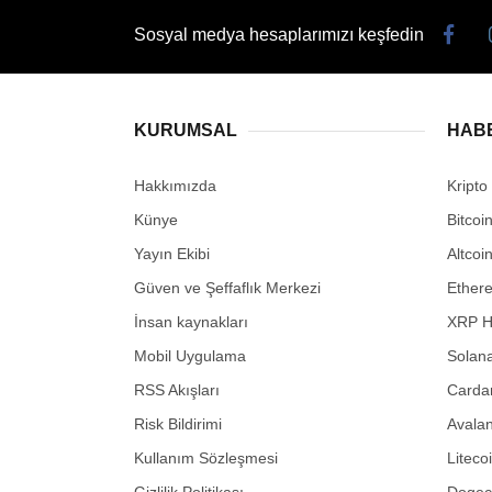
Sosyal medya hesaplarımızı keşfedin
KURUMSAL
HAB
Hakkımızda
Kripto
Künye
Bitcoi
Yayın Ekibi
Altcoi
Güven ve Şeffaflık Merkezi
Ether
İnsan kaynakları
XRP H
Mobil Uygulama
Solana
RSS Akışları
Carda
Risk Bildirimi
Avalan
Kullanım Sözleşmesi
Liteco