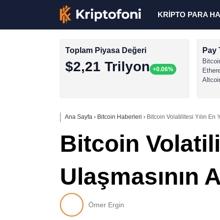
KRİPTO PARA H
Toplam Piyasa Değeri
Pay 
Bitcoi
$2,21 Trilyon
+0.06%
Ether
Altcoi
Ana Sayfa
›
Bitcoin Haberleri
›
Bitcoin Volatilitesi Yılın 
Bitcoin Volati
Ulaşmasının A
Ömer Ergin