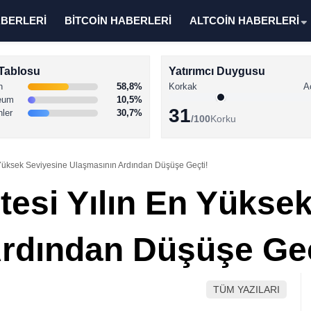
ABERLERİ
BİTCOİN HABERLERİ
ALTCOİN HABERLERİ
Tablosu
Yatırımcı Duygusu
n
58,8%
Korkak
A
eum
10,5%
31
nler
30,7%
/100
Korku
En Yüksek Seviyesine Ulaşmasının Ardından Düşüşe Geçti!
litesi Yılın En Yükse
rdından Düşüşe Geç
TÜM YAZILARI