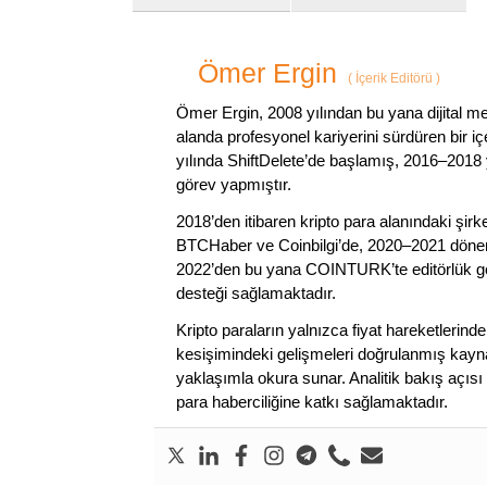
Ömer Ergin
(
İçerik Editörü
)
Ömer Ergin, 2008 yılından bu yana dijital me
alanda profesyonel kariyerini sürdüren bir iç
yılında ShiftDelete’de başlamış, 2016–2018 y
görev yapmıştır.
2018’den itibaren kripto para alanındaki şi
BTCHaber ve Coinbilgi’de, 2020–2021 dönemi
2022’den bu yana COINTURK’te editörlük gör
desteği sağlamaktadır.
Kripto paraların yalnızca fiyat hareketlerind
kesişimindeki gelişmeleri doğrulanmış kayna
yaklaşımla okura sunar. Analitik bakış açısı 
para haberciliğine katkı sağlamaktadır.