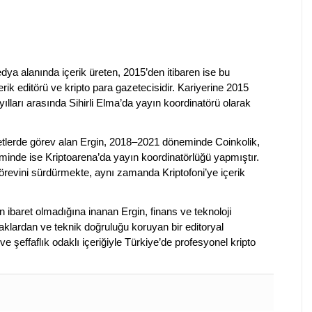
dya alanında içerik üreten, 2015’den itibaren ise bu
erik editörü ve kripto para gazetecisidir. Kariyerine 2015
ılları arasında Sihirli Elma’da yayın koordinatörü olarak
rketlerde görev alan Ergin, 2018–2021 döneminde Coinkolik,
nde ise Kriptoarena’da yayın koordinatörlüğü yapmıştır.
evini sürdürmekte, aynı zamanda Kriptofoni’ye içerik
en ibaret olmadığına inanan Ergin, finans ve teknoloji
klardan ve teknik doğruluğu koruyan bir editoryal
ve şeffaflık odaklı içeriğiyle Türkiye’de profesyonel kripto