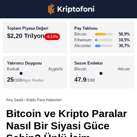
Toplam Piyasa Değeri
Pay Tablosu
Bitcoin
58,9%
$2,20 Trilyon
-0.13%
Ethereum
10,5%
Altcoinler
30,7%
KRİPTO PARA HABERLERİ
Facebook
BİTCOİN HABERLERİ
Yatırımcı Duygusu
Sezon Endeksi
Korkak
Açgözlü
Bitcoin
Altcoin
ALTCOİN HABERLERİ
25
47.9
/100
Aşırı Korku
/100
AKADEMİ
Instagram
SÖZLÜK
Ana Sayfa
›
Kripto Para Haberleri
Bitcoin ve Kripto Paralar
Youtube
Nasıl Bir Siyasi Güce
TikTok