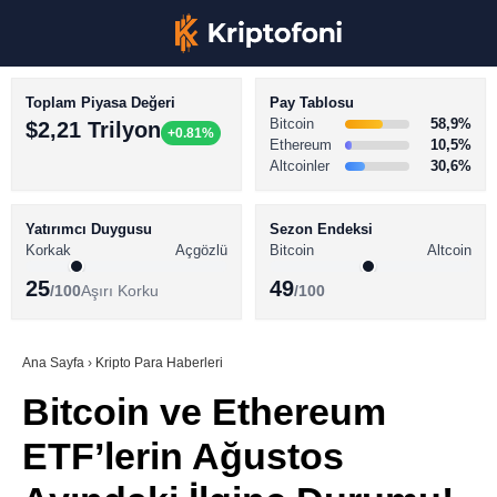
Toplam Piyasa Değeri
Pay Tablosu
Bitcoin
58,9%
$2,21 Trilyon
+0.81%
Ethereum
10,5%
Altcoinler
30,6%
KRİPTO PARA HABERLERİ
Facebook
BİTCOİN HABERLERİ
Yatırımcı Duygusu
Sezon Endeksi
Korkak
Açgözlü
Bitcoin
Altcoin
ALTCOİN HABERLERİ
25
49
/100
Aşırı Korku
/100
AKADEMİ
Instagram
SÖZLÜK
Ana Sayfa
›
Kripto Para Haberleri
Bitcoin ve Ethereum
Youtube
ETF’lerin Ağustos
TikTok