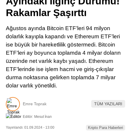
Ayındaki İlginç Durumu!
Pinterest
Rakamlar Şaşırttı
LinkedIn
Ağustos ayında Bitcoin ETF’leri 94 milyon
dolarlık kayıpla kapandı ve Ethereum ETF’leri
Telegram
ise büyük bir hareketlilik göstermedi. Bitcoin
ETF’leri ay boyunca toplamda 4 milyar doların
üzerinde net varlık kaybı yaşadı. Ethereum
ETF’lerinde ise işlem hacmi ve giriş-çıkışlar
durma noktasına gelirken toplamda 7 milyar
dolar varlık yönetildi.
Emre Toprak
TÜM YAZILARI
Editör:
Mesut İnan
Yayınlandı: 01.09.2024 - 13:00
Kripto Para Haberleri