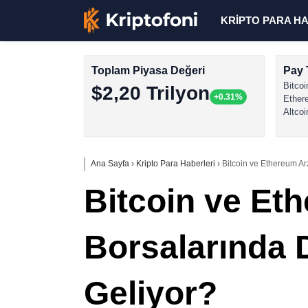
KRİPTO PARA H
Toplam Piyasa Değeri
Pay 
Bitcoi
$2,20 Trilyon
+0.31%
Ether
Altcoi
Ana Sayfa
›
Kripto Para Haberleri
›
Bitcoin ve Ethereum Ar
Bitcoin ve Eth
Borsalarında 
Geliyor?