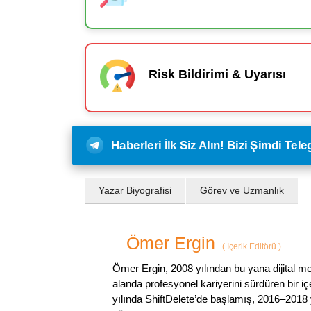
Risk Bildirimi & Uyarısı
Haberleri İlk Siz Alın! Bizi Şimdi Te
Yazar Biyografisi
Görev ve Uzmanlık
Ömer Ergin
(
İçerik Editörü
)
Ömer Ergin, 2008 yılından bu yana dijital me
alanda profesyonel kariyerini sürdüren bir iç
yılında ShiftDelete’de başlamış, 2016–2018 y