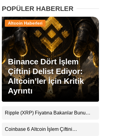
POPÜLER HABERLER
Stablecoin Haberleri
Altcoin Haberleri
Facebook
Binance Dört İşlem
Çiftini Delist Ediyor:
Instagram
Altcoin’ler İçin Kritik
Ayrıntı
Youtube
TikTok
Ripple (XRP) Fiyatına Bakanlar Bunu
Kaçırıyor: Evernorth’tan Dikkat Çeken
Pinterest
Uyarı
Coinbase 6 Altcoin İşlem Çiftini