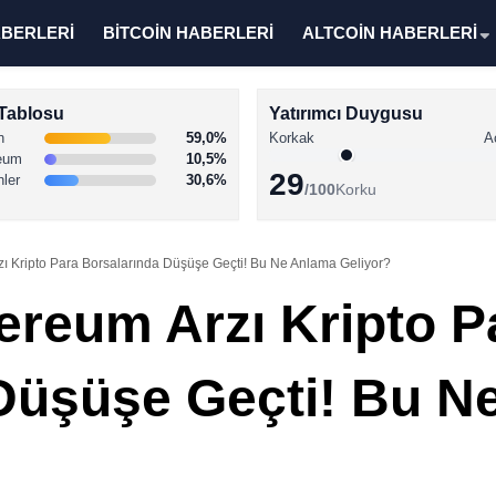
ABERLERİ
BİTCOİN HABERLERİ
ALTCOİN HABERLERİ
Tablosu
Yatırımcı Duygusu
n
59,0%
Korkak
A
eum
10,5%
29
nler
30,6%
/100
Korku
zı Kripto Para Borsalarında Düşüşe Geçti! Bu Ne Anlama Geliyor?
ereum Arzı Kripto P
Düşüşe Geçti! Bu N