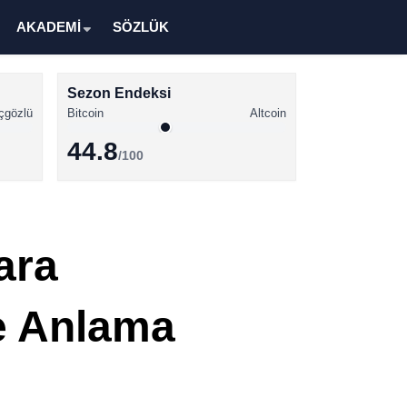
AKADEMİ
SÖZLÜK
Sezon Endeksi
çgözlü
Bitcoin
Altcoin
44.8
/100
Kripto Para Haberleri
Bitcoin Haberleri
ara
Altcoin Haberleri
Ethereum Haberleri
e Anlama
Solana Haberleri
XRP Haberleri
Memecoin Haberleri