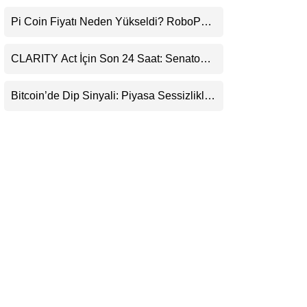
Durduracak
LinkedIn
Pi Coin Fiyatı Neden Yükseldi? RoboPay
Ortaklığı ve Güncelleme İyimserliği
Telegram
Destekledi
CLARITY Act İçin Son 24 Saat: Senato
Matematiği Kripto Para Piyasasının
Beklentisini Bozabilir
Bitcoin’de Dip Sinyali: Piyasa Sessizlikle
Sıkışıyor