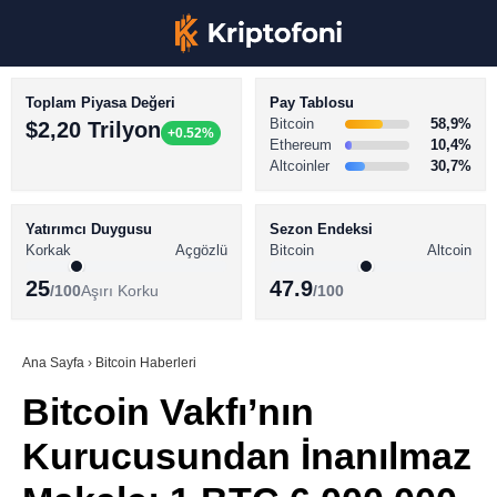
Toplam Piyasa Değeri
Pay Tablosu
Bitcoin
58,9%
$2,20 Trilyon
+0.52%
Ethereum
10,4%
Altcoinler
30,7%
KRİPTO PARA HABERLERİ
Facebook
BİTCOİN HABERLERİ
Yatırımcı Duygusu
Sezon Endeksi
Korkak
Açgözlü
Bitcoin
Altcoin
ALTCOİN HABERLERİ
25
47.9
/100
Aşırı Korku
/100
AKADEMİ
Instagram
SÖZLÜK
Ana Sayfa
›
Bitcoin Haberleri
Bitcoin Vakfı’nın
Youtube
Kurucusundan İnanılmaz
TikTok