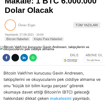
Makale: 1 BTC 6.000.000
Pinterest
Dolar Olacak
LinkedIn
Ömer Ergin
TÜM YAZILARI
Telegram
Yayınlandı: 27.09.2021 - 16:04
Bitcoin Haberleri
Kripto Para Haberleri
EKLE
ABONE OL
Bitcoin Vakfı’nın kurucusu Gavin Andresen,
takipçilerini ve okuyucularını pek ciddiye almama ve
onu “küçük bir bilim kurgu parçası” görerek
okumaya davet ettiği Bitcoin’in (BTC) geleceği
hakkındaki dikkat çeken
makalesini
yayınladı.