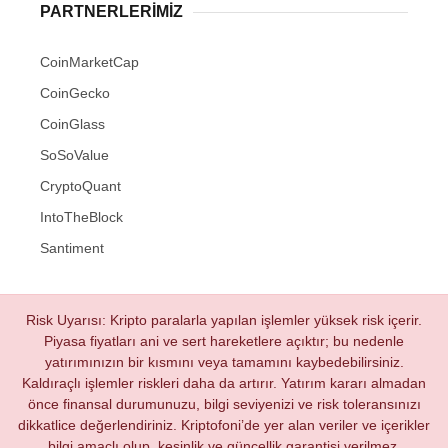
PARTNERLERIMIZ
CoinMarketCap
CoinGecko
CoinGlass
SoSoValue
CryptoQuant
IntoTheBlock
Santiment
Risk Uyarısı: Kripto paralarla yapılan işlemler yüksek risk içerir.
Piyasa fiyatları ani ve sert hareketlere açıktır; bu nedenle
yatırımınızın bir kısmını veya tamamını kaybedebilirsiniz.
Kaldıraçlı işlemler riskleri daha da artırır. Yatırım kararı almadan
önce finansal durumunuzu, bilgi seviyenizi ve risk toleransınızı
dikkatlice değerlendiriniz. Kriptofoni’de yer alan veriler ve içerikler
bilgi amaçlı olup, kesinlik ve güncellik garantisi verilmez.