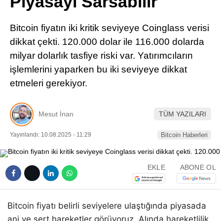
Piyasayı Sarsabilir
Pinterest
Bitcoin fiyatın iki kritik seviyeye Coinglass verisi
LinkedIn
dikkat çekti. 120.000 dolar ile 116.000 dolarda
milyar dolarlık tasfiye riski var. Yatırımcıların
Telegram
işlemlerini yaparken bu iki seviyeye dikkat
etmeleri gerekiyor.
Mesut İnan
TÜM YAZILARI
Yayınlandı: 10.08.2025 - 11:29
Bitcoin Haberleri
EKLE
ABONE OL
Bitcoin fiyatı belirli seviyelere ulaştığında piyasada
ani ve sert hareketler görüyoruz. Alında hareketlilik