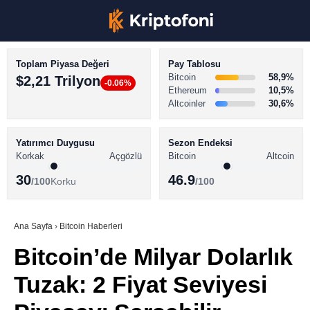
Toplam Piyasa Değeri
Pay Tablosu
Bitcoin
58,9%
$2,21 Trilyon
-0.06%
Ethereum
10,5%
Altcoinler
30,6%
KRİPTO PARA HABERLERİ
Facebook
BİTCOİN HABERLERİ
Yatırımcı Duygusu
Sezon Endeksi
Korkak
Açgözlü
Bitcoin
Altcoin
ALTCOİN HABERLERİ
30
46.9
/100
Korku
/100
AKADEMİ
Instagram
SÖZLÜK
Ana Sayfa
›
Bitcoin Haberleri
Bitcoin’de Milyar Dolarlık
Youtube
Tuzak: 2 Fiyat Seviyesi
TikTok