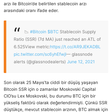
arzı ile Bitcoin’de belirtilen stablecoin arzı
arasındaki oranı ifade eder.
📉
#Bitcoin
$BTC
Stablecoin Supply
Ratio (SSR) (7d MA) just reached an ATL of
6.525
View metric:
https://t.co/AR9JEKADBL
pic.twitter.com/sc6yhEfwjI
— glassnode
alerts (@glassnodealerts)
June 12, 2021
Son olarak 25 Mayıs’ta ciddi bir düşüş yaşayan
Bitcoin SSR için o zamanlar Moskovski Capital
CIO’su Lex Moskovski, bu durumu BTC için bir
yükseliş faktörü olarak değerlendirmişti. Çünkü SSR
düştükçe, mevcut stablecoin arzının, BTC almak için