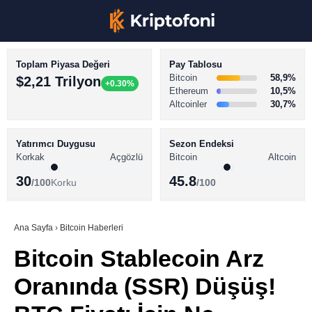
Toplam Piyasa Değeri
Pay Tablosu
Bitcoin
58,9%
$2,21 Trilyon
+0.30%
Ethereum
10,5%
Altcoinler
30,7%
KRİPTO PARA HABERLERİ
Facebook
BİTCOİN HABERLERİ
Yatırımcı Duygusu
Sezon Endeksi
Korkak
Açgözlü
Bitcoin
Altcoin
ALTCOİN HABERLERİ
30
45.8
/100
Korku
/100
AKADEMİ
Instagram
SÖZLÜK
Ana Sayfa
›
Bitcoin Haberleri
Bitcoin Stablecoin Arz
Youtube
Oranında (SSR) Düşüş!
TikTok