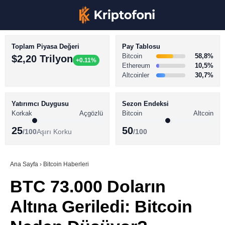
Toplam Piyasa Değeri
Pay Tablosu
Bitcoin
58,8%
$2,20 Trilyon
+0.11%
Ethereum
10,5%
Altcoinler
30,7%
KRİPTO PARA HABERLERİ
Facebook
BİTCOİN HABERLERİ
Yatırımcı Duygusu
Sezon Endeksi
Korkak
Açgözlü
Bitcoin
Altcoin
ALTCOİN HABERLERİ
25
50
/100
Aşırı Korku
/100
AKADEMİ
Instagram
SÖZLÜK
Ana Sayfa
›
Bitcoin Haberleri
BTC 73.000 Doların
Youtube
Altına Geriledi: Bitcoin
TikTok