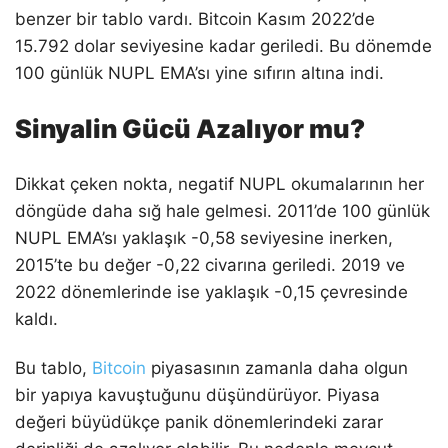
benzer bir tablo vardı. Bitcoin Kasım 2022’de
15.792 dolar seviyesine kadar geriledi. Bu dönemde
100 günlük NUPL EMA’sı yine sıfırın altına indi.
Sinyalin Gücü Azalıyor mu?
Dikkat çeken nokta, negatif NUPL okumalarının her
döngüde daha sığ hale gelmesi. 2011’de 100 günlük
NUPL EMA’sı yaklaşık -0,58 seviyesine inerken,
2015’te bu değer -0,22 civarına geriledi. 2019 ve
2022 dönemlerinde ise yaklaşık -0,15 çevresinde
kaldı.
Bu tablo,
Bitcoin
piyasasının zamanla daha olgun
bir yapıya kavuştuğunu düşündürüyor. Piyasa
değeri büyüdükçe panik dönemlerindeki zarar