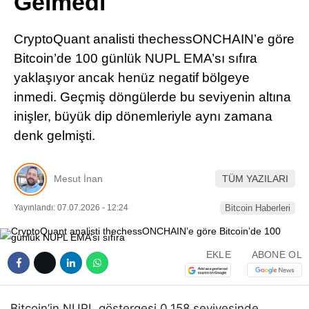
Gelmedi
Pinterest
CryptoQuant analisti thechessONCHAIN’e göre
LinkedIn
Bitcoin’de 100 günlük NUPL EMA’sı sıfıra
yaklaşıyor ancak henüz negatif bölgeye
Telegram
inmedi. Geçmiş döngülerde bu seviyenin altına
inişler, büyük dip dönemleriyle aynı zamana
denk gelmişti.
Mesut İnan
TÜM YAZILARI
Yayınlandı: 07.07.2026 - 12:24
Bitcoin Haberleri
EKLE
ABONE OL
Bitcoin’in NUPL göstergesi 0,158 seviyesinde