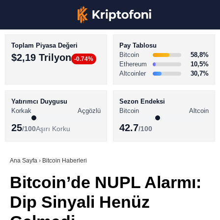
Toplam Piyasa Değeri
Pay Tablosu
Bitcoin
58,8%
$2,19 Trilyon
-0.74%
Ethereum
10,5%
Altcoinler
30,7%
KRİPTO PARA HABERLERİ
Facebook
BİTCOİN HABERLERİ
Yatırımcı Duygusu
Sezon Endeksi
Korkak
Açgözlü
Bitcoin
Altcoin
ALTCOİN HABERLERİ
25
42.7
/100
Aşırı Korku
/100
AKADEMİ
Instagram
SÖZLÜK
Ana Sayfa
›
Bitcoin Haberleri
Bitcoin’de NUPL Alarmı:
Youtube
Dip Sinyali Henüz
TikTok