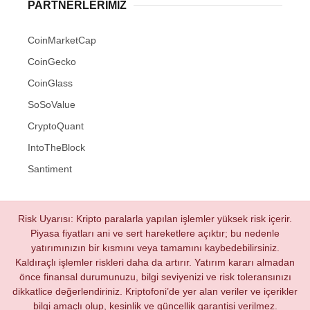
PARTNERLERIMIZ
CoinMarketCap
CoinGecko
CoinGlass
SoSoValue
CryptoQuant
IntoTheBlock
Santiment
Risk Uyarısı: Kripto paralarla yapılan işlemler yüksek risk içerir.
Piyasa fiyatları ani ve sert hareketlere açıktır; bu nedenle
yatırımınızın bir kısmını veya tamamını kaybedebilirsiniz.
Kaldıraçlı işlemler riskleri daha da artırır. Yatırım kararı almadan
önce finansal durumunuzu, bilgi seviyenizi ve risk toleransınızı
dikkatlice değerlendiriniz. Kriptofoni’de yer alan veriler ve içerikler
bilgi amaçlı olup, kesinlik ve güncellik garantisi verilmez.